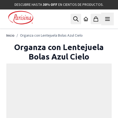
Ir al contenido
DESCUBRE HASTA
30% OFF
EN CIENTOS DE PRODUCTOS.
Inicio
/
Organza con Lentejuela Bolas Azul Cielo
Organza con Lentejuela
Bolas Azul Cielo