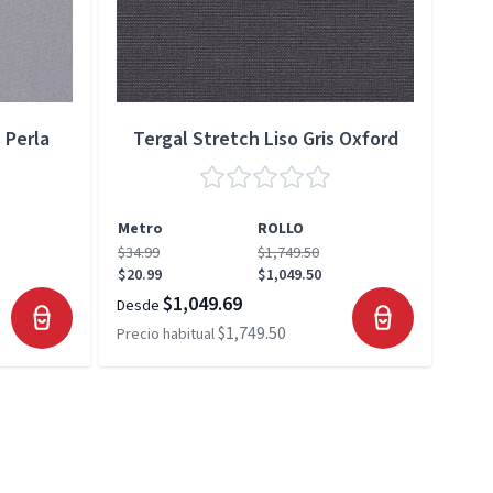
 Perla
Tergal Stretch Liso Gris Oxford
Metro
ROLLO
Met
$34.99
$1,749.50
$34.
$20.99
$1,049.50
$20.
$1,049.69
Desde
Desd
$1,749.50
Precio habitual
Preci