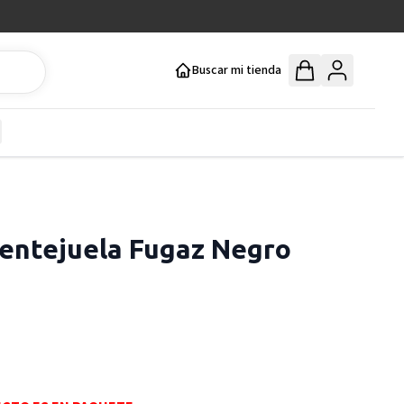
Buscar mi tienda
y
how submenu for Mercería y Manualidades category
entejuela Fugaz Negro