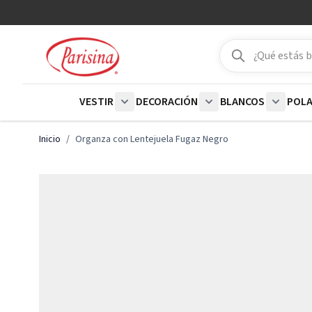
Ir al contenido
Buscar
Buscar
VESTIR
DECORACIÓN
BLANCOS
POL
Show submenu for Vestir category
Show submenu for De
Show su
Inicio
/
Organza con Lentejuela Fugaz Negro