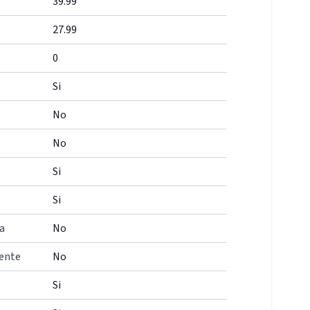
39.99
27.99
0
Si
No
No
Si
Si
a
No
iente
No
Si