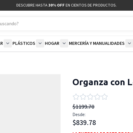
DESCUBRE HASTA
30% OFF
EN CIENTOS DE PRODUCTOS.
AR
PLÁSTICOS
HOGAR
MERCERÍA Y MANUALIDADES
coración category
bmenu for Blancos category
Show submenu for Polar category
Show submenu for Plásticos category
Show submenu for Hogar categor
S
Organza con L
$1199.70
Desde:
$839.78