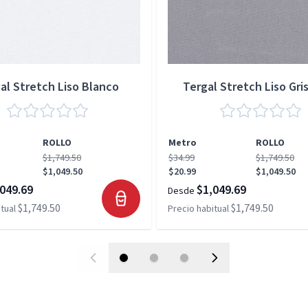
al Stretch Liso Blanco
Tergal Stretch Liso Gris
ROLLO
Metro
ROLLO
$1,749.50
$34.99
$1,749.50
$1,049.50
$20.99
$1,049.50
049.69
$1,049.69
Desde
$1,749.50
$1,749.50
tual
Precio habitual