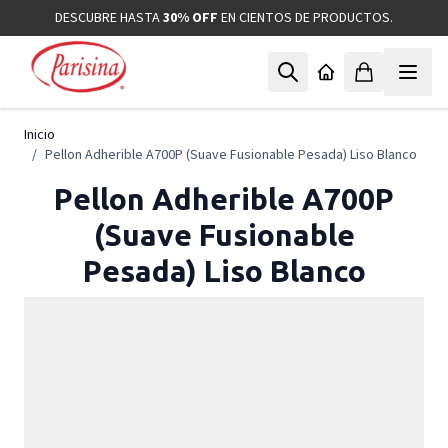
Ir al contenido
DESCUBRE HASTA
30% OFF
EN CIENTOS DE PRODUCTOS.
Inicio
/
Pellon Adherible A700P (Suave Fusionable Pesada) Liso Blanco
Pellon Adherible A700P
(Suave Fusionable
Pesada) Liso Blanco