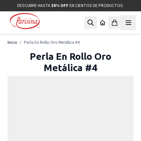
Ir al contenido
DESCUBRE HASTA
30% OFF
EN CIENTOS DE PRODUCTOS.
Inicio
/
Perla En Rollo Oro Metálica #4
Perla En Rollo Oro
Metálica #4