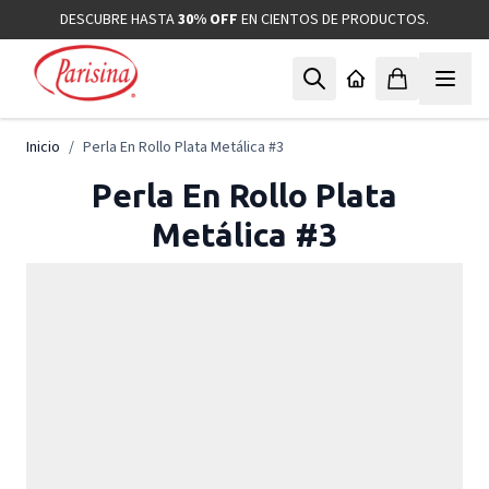
Ir al contenido
DESCUBRE HASTA
30% OFF
EN CIENTOS DE PRODUCTOS.
Inicio
/
Perla En Rollo Plata Metálica #3
Perla En Rollo Plata
Metálica #3