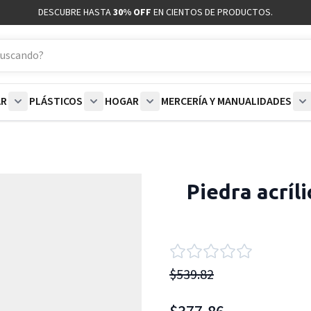
DESCUBRE HASTA
30% OFF
EN CIENTOS DE PRODUCTOS.
AR
PLÁSTICOS
HOGAR
MERCERÍA Y MANUALIDADES
coración category
bmenu for Blancos category
Show submenu for Polar category
Show submenu for Plásticos category
Show submenu for Hogar categor
S
Piedra acríl
$539.82