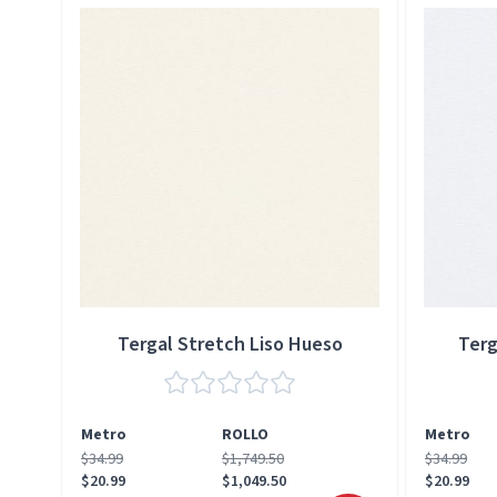
Tergal Stretch Liso Hueso
Terg
Metro
ROLLO
Metro
$34.99
$1,749.50
$34.99
$20.99
$1,049.50
$20.99