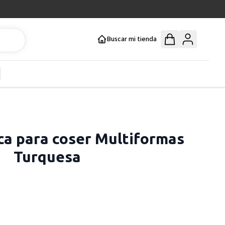
Buscar mi tienda
y
how submenu for Mercería y Manualidades category
ica para coser Multiformas
Turquesa