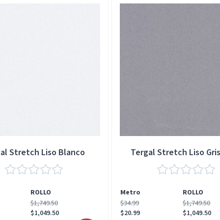
al Stretch Liso Blanco
Tergal Stretch Liso Gris
ROLLO
Metro
ROLLO
$1,749.50
$34.99
$1,749.50
$1,049.50
$20.99
$1,049.50