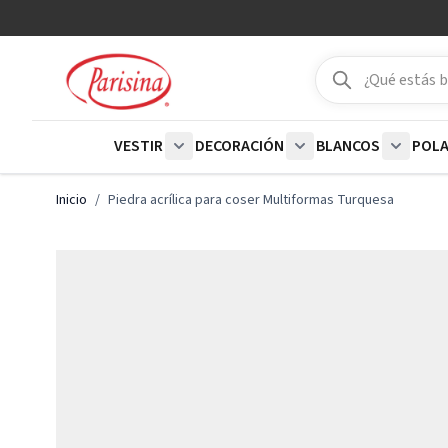
Ir al contenido
Buscar
Buscar
VESTIR
DECORACIÓN
BLANCOS
POL
Show submenu for Vestir category
Show submenu for De
Show su
Inicio
/
Piedra acrílica para coser Multiformas Turquesa