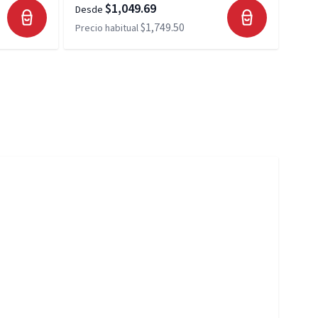
$1,049.69
Desde
Desd
$1,749.50
Precio habitual
Preci