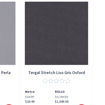
 Perla
Tergal Stretch Liso Gris Oxford
Metro
ROLLO
Met
$34.99
$1,749.50
$34.
$20.99
$1,049.50
$20.