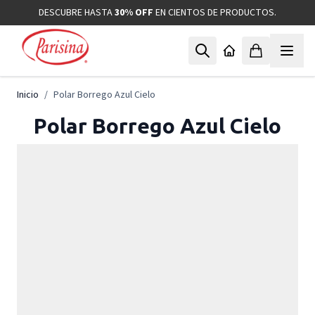
Ir al contenido
DESCUBRE HASTA
30% OFF
EN CIENTOS DE PRODUCTOS.
Inicio
/
Polar Borrego Azul Cielo
Polar Borrego Azul Cielo