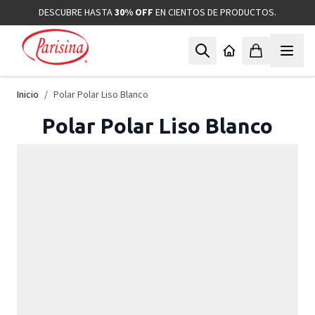
Ir al contenido
DESCUBRE HASTA
30% OFF
EN CIENTOS DE PRODUCTOS.
Inicio
/
Polar Polar Liso Blanco
Polar Polar Liso Blanco