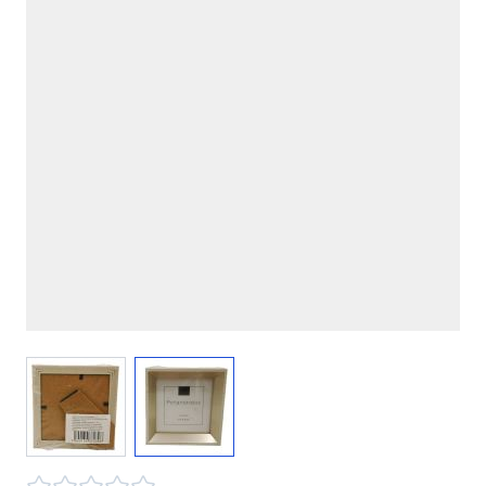
View larger image
View larger image