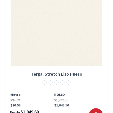
Tergal Stretch Liso Hueso
Metro
ROLLO
$34.99
$1,749.50
$20.99
$1,049.50
$1,049.69
Desde