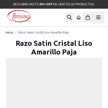
Ir al contenido
DESCUBRE HASTA
30% OFF
EN CIENTOS DE PRODUCTOS.
Inicio
/
Razo Satin Cristal Liso Amarillo Paja
Razo Satin Cristal Liso
Amarillo Paja