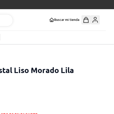
Buscar mi tienda
y
how submenu for Mercería y Manualidades category
stal Liso Morado Lila