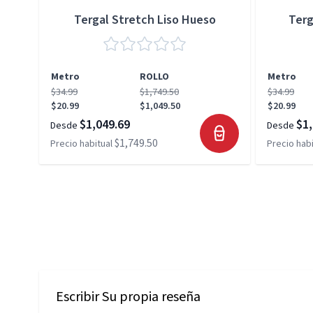
Tergal Stretch Liso Hueso
Terg
Metro
ROLLO
Metro
$34.99
$1,749.50
$34.99
$20.99
$1,049.50
$20.99
$1,049.69
$1,
Desde
Desde
$1,749.50
Precio habitual
Precio habi
Escribir Su propia reseña