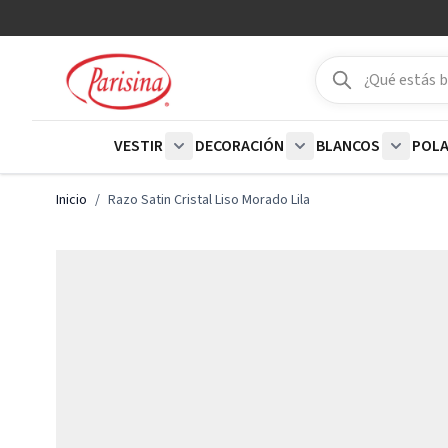
Ir al contenido
Buscar
Buscar
VESTIR
DECORACIÓN
BLANCOS
POL
Show submenu for Vestir category
Show submenu for De
Show su
Inicio
/
Razo Satin Cristal Liso Morado Lila