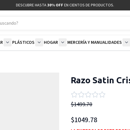
DESCUBRE HASTA
30% OFF
EN CIENTOS DE PRODUCTOS.
AR
PLÁSTICOS
HOGAR
MERCERÍA Y MANUALIDADES
coración category
bmenu for Blancos category
Show submenu for Polar category
Show submenu for Plásticos category
Show submenu for Hogar categor
S
Razo Satin Cri
$1499.70
$1049.78