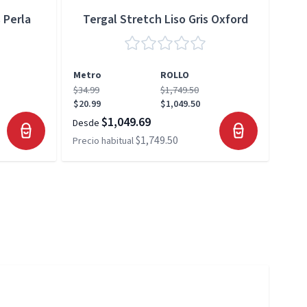
 Perla
Tergal Stretch Liso Gris Oxford
Metro
ROLLO
Met
$34.99
$1,749.50
$34.
$20.99
$1,049.50
$20.
$1,049.69
Desde
Desd
$1,749.50
Precio habitual
Preci