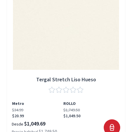
Tergal Stretch Liso Hueso
Metro
ROLLO
$34.99
$1,749.50
$20.99
$1,049.50
$1,049.69
Desde
$1,749.50