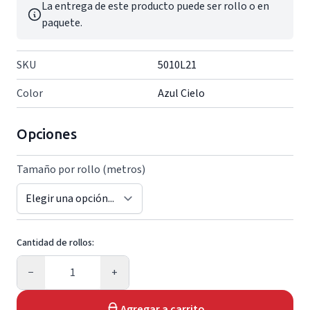
La entrega de este producto puede ser rollo o en
paquete.
SKU
5010L21
Color
Azul Cielo
Opciones
Tamaño por rollo (metros)
Cantidad de rollos:
Cantidad
−
+
Agregar a carrito