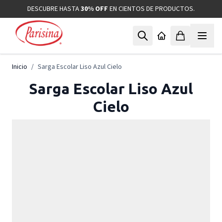
Ir al contenido
DESCUBRE HASTA
30% OFF
EN CIENTOS DE PRODUCTOS.
Inicio
/
Sarga Escolar Liso Azul Cielo
Sarga Escolar Liso Azul
Cielo