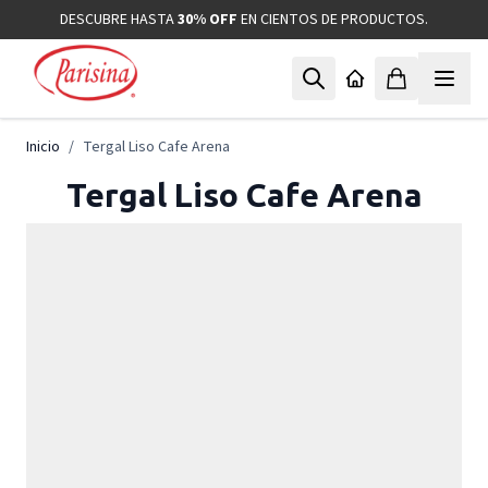
Ir al contenido
DESCUBRE HASTA
30% OFF
EN CIENTOS DE PRODUCTOS.
Inicio
/
Tergal Liso Cafe Arena
Tergal Liso Cafe Arena