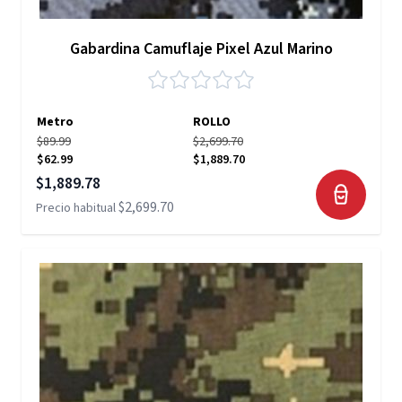
Gabardina Camuflaje Pixel Azul Marino
Metro
ROLLO
$89.99
$2,699.70
$62.99
$1,889.70
Precio especial
$1,889.78
$2,699.70
Precio habitual