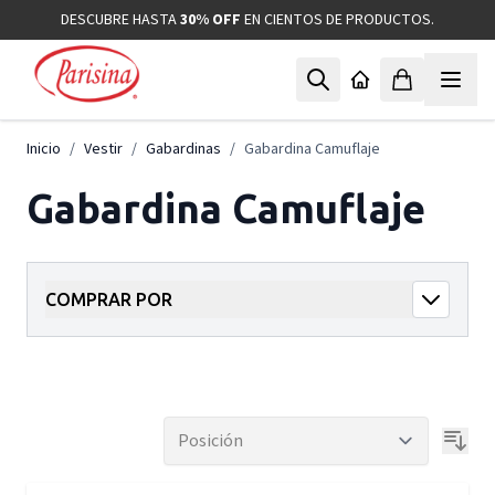
Ir al contenido
DESCUBRE HASTA
30% OFF
EN CIENTOS DE PRODUCTOS.
Inicio
/
Vestir
/
Gabardinas
/
Gabardina Camuflaje
Gabardina Camuflaje
COMPRAR POR