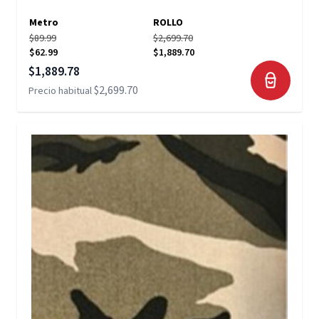
Metro
ROLLO
$89.99
$2,699.70
$62.99
$1,889.70
Precio especial
$1,889.78
$2,699.70
Precio habitual