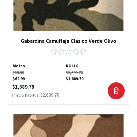
Gabardina Camuflaje Clasico Verde Olivo
Metro
ROLLO
$89.99
$2,699.70
$62.99
$1,889.70
Precio especial
$1,889.78
$2,699.70
Precio habitual