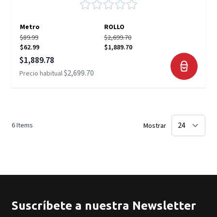
Metro
ROLLO
$89.99
$2,699.70
$62.99
$1,889.70
Precio especial
$1,889.78
$2,699.70
Precio habitual
6
Items
Mostrar
Suscríbete a nuestra Newsletter