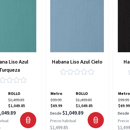
na Liso Azul
Habana Liso Azul Cielo
Ha
Turqueza
ROLLO
Metro
ROLLO
Metro
$1,499.85
$99.99
$1,499.85
$99.99
$1,049.85
$69.99
$1,049.85
$69.99
,049.89
$1,049.89
Desde
Desde
itual
Precio habitual
Precio 
5
$1,499.85
$1,499