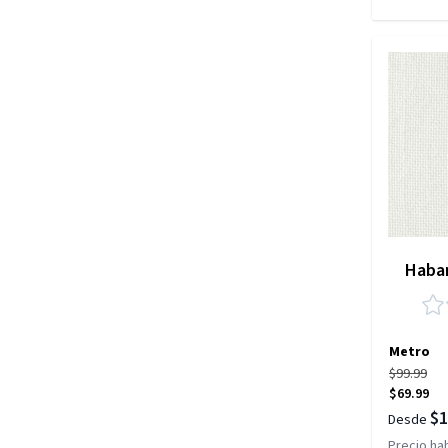
Haban
Metro
$99.99
$69.99
$1
Desde
Precio hab