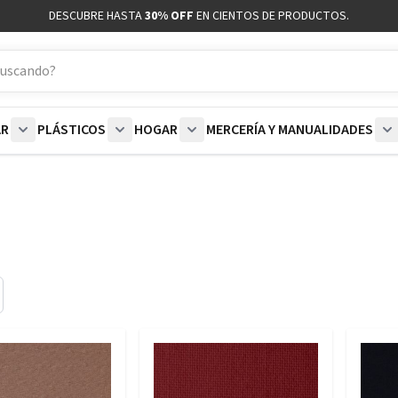
DESCUBRE HASTA
30% OFF
EN CIENTOS DE PRODUCTOS.
AR
PLÁSTICOS
HOGAR
MERCERÍA Y MANUALIDADES
coración category
bmenu for Blancos category
Show submenu for Polar category
Show submenu for Plásticos category
Show submenu for Hogar categor
S