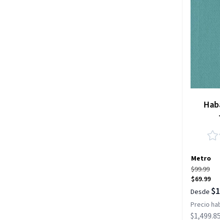
Haba
Metro
$99.99
$69.99
$1
Desde
Precio hab
$1,499.8