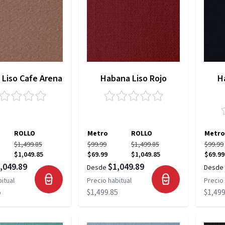
Liso Cafe Arena
Habana Liso Rojo
H
ROLLO
Metro
ROLLO
Metro
$1,499.85
$99.99
$1,499.85
$99.99
$1,049.85
$69.99
$1,049.85
$69.99
,049.89
$1,049.89
Desde
Desde
itual
Precio habitual
Precio 
5
$1,499.85
$1,499