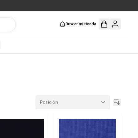
Buscar mi tienda
y
how submenu for Mercería y Manualidades category