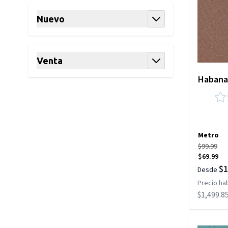
Nuevo
filter
Venta
filter
Habana 
Metro
$99.99
$69.99
$1
Desde
Precio hab
$1,499.8