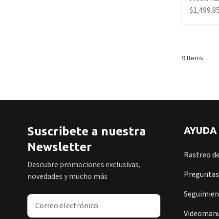
$1,499.8
9
Items
Suscríbete a nuestra
AYUDA
Newsletter
Rastreo d
Descubre promociones exclusivas,
Preguntas
novedades y mucho más
Seguimient
Dirección de correo electrónico
Videomanu