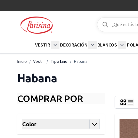
Ir al contenido
Buscar
Buscar
VESTIR
DECORACIÓN
BLANCOS
POL
Show submenu for Vestir category
Show submenu for De
Show su
Inicio
/
Vestir
/
Tipo Lino
/
Habana
Habana
COMPRAR POR
Skip to product list
Color
filter