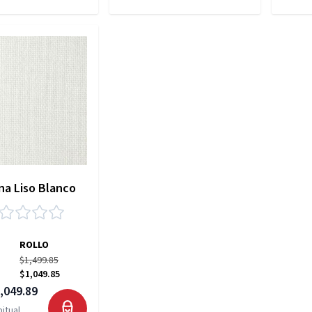
a Liso Blanco
ROLLO
$1,499.85
$1,049.85
,049.89
itual