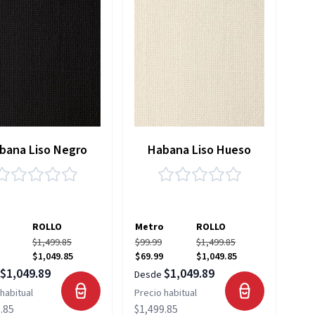
bana Liso Negro
Habana Liso Hueso
ROLLO
Metro
ROLLO
$1,499.85
$99.99
$1,499.85
$1,049.85
$69.99
$1,049.85
$1,049.89
$1,049.89
Desde
habitual
Precio habitual
.85
$1,499.85