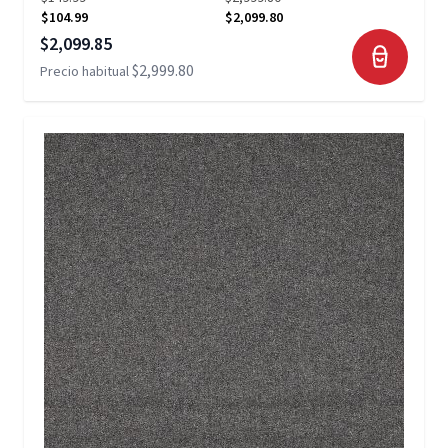
$104.99
$2,099.80
Precio especial
$2,099.85
$2,999.80
Precio habitual