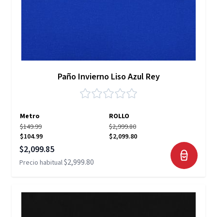
Paño Invierno Liso Azul Rey
Metro
ROLLO
$149.99
$2,999.80
$104.99
$2,099.80
Precio especial
$2,099.85
$2,999.80
Precio habitual