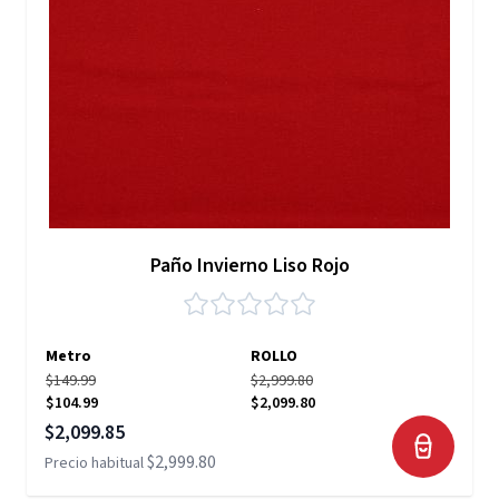
Paño Invierno Liso Rojo
Metro
ROLLO
$149.99
$2,999.80
$104.99
$2,099.80
Precio especial
$2,099.85
$2,999.80
Precio habitual