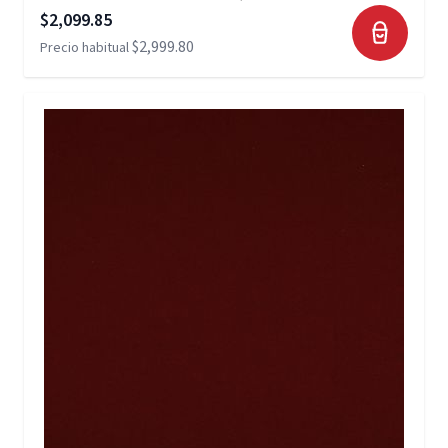
Precio especial
$2,099.85
$2,999.80
Precio habitual