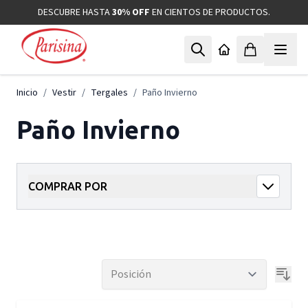
Ir al contenido
DESCUBRE HASTA
30% OFF
EN CIENTOS DE PRODUCTOS.
Inicio
/
Vestir
/
Tergales
/
Paño Invierno
Paño Invierno
COMPRAR POR