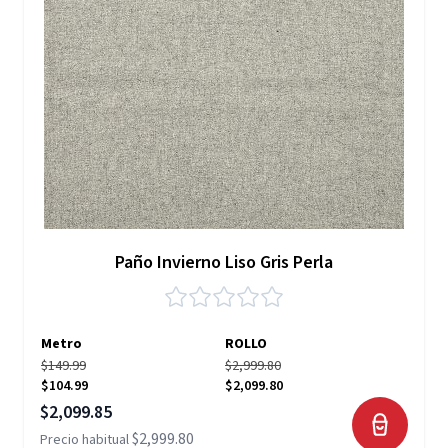
Paño Invierno Liso Gris Perla
Metro
ROLLO
$149.99
$2,999.80
$104.99
$2,099.80
Precio especial
$2,099.85
$2,999.80
Precio habitual