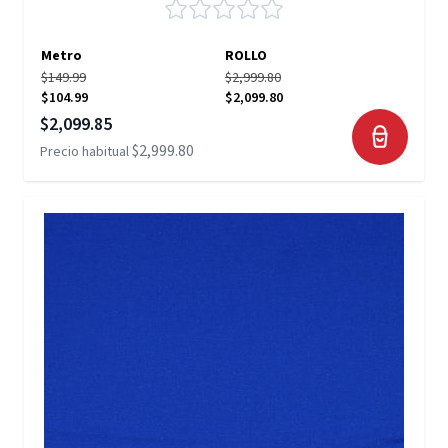
Metro
ROLLO
$149.99
$2,999.80
$104.99
$2,099.80
Precio especial
$2,099.85
$2,999.80
Precio habitual