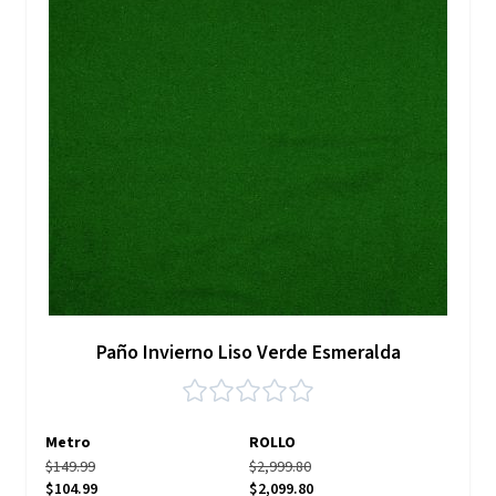
Paño Invierno Liso Verde Esmeralda
Metro
ROLLO
$149.99
$2,999.80
$104.99
$2,099.80