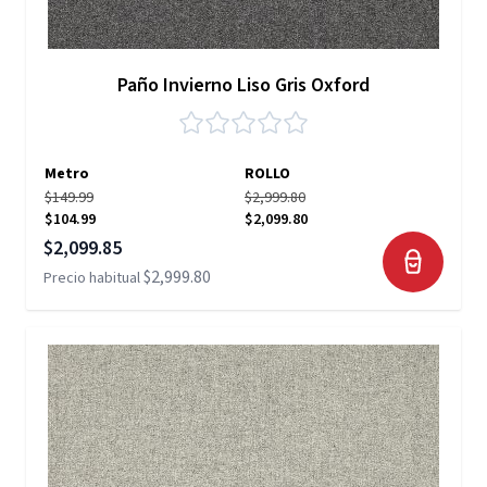
Paño Invierno Liso Gris Oxford
Metro
ROLLO
$149.99
$2,999.80
$104.99
$2,099.80
Precio especial
$2,099.85
$2,999.80
Precio habitual