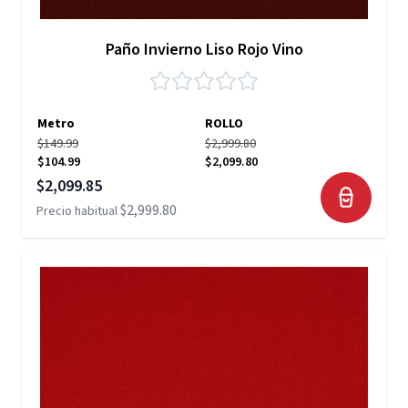
Paño Invierno Liso Rojo Vino
Metro
ROLLO
$149.99
$2,999.80
$104.99
$2,099.80
Precio especial
$2,099.85
$2,999.80
Precio habitual