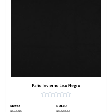
Paño Invierno Liso Negro
Metro
ROLLO
$149.99
$2,999.80