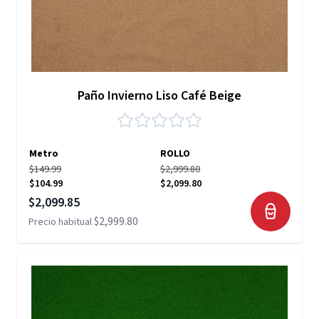
Paño Invierno Liso Café Beige
Metro
ROLLO
$149.99
$2,999.80
$104.99
$2,099.80
Precio especial
$2,099.85
$2,999.80
Precio habitual