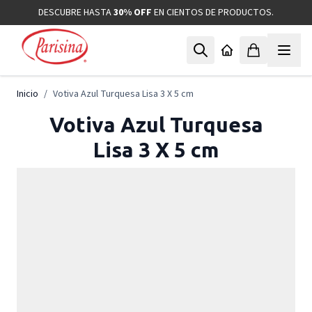
Ir al contenido
DESCUBRE HASTA
30% OFF
EN CIENTOS DE PRODUCTOS.
Inicio
/
Votiva Azul Turquesa Lisa 3 X 5 cm
Votiva Azul Turquesa
Lisa 3 X 5 cm