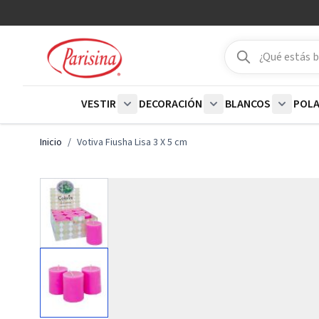
Ir al contenido
Buscar
Buscar
VESTIR
DECORACIÓN
BLANCOS
POL
Show submenu for Vestir category
Show submenu for De
Show su
Inicio
/
Votiva Fiusha Lisa 3 X 5 cm