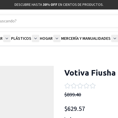
DESCUBRE HASTA
30% OFF
EN CIENTOS DE PRODUCTOS.
AR
PLÁSTICOS
HOGAR
MERCERÍA Y MANUALIDADES
coración category
bmenu for Blancos category
Show submenu for Polar category
Show submenu for Plásticos category
Show submenu for Hogar categor
S
Votiva Fiusha 
$899.40
$629.57