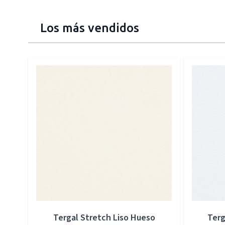
Los más vendidos
Press to skip carousel
Tergal Stretch Liso Hueso
Terg