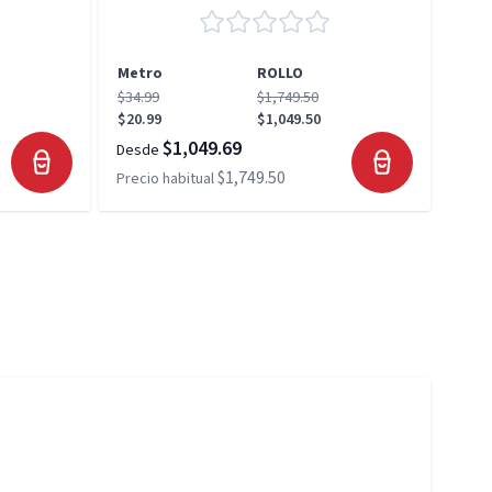
Metro
ROLLO
Met
$34.99
$1,749.50
$34.
$20.99
$1,049.50
$20.
$1,049.69
Desde
Desd
$1,749.50
Precio habitual
Preci