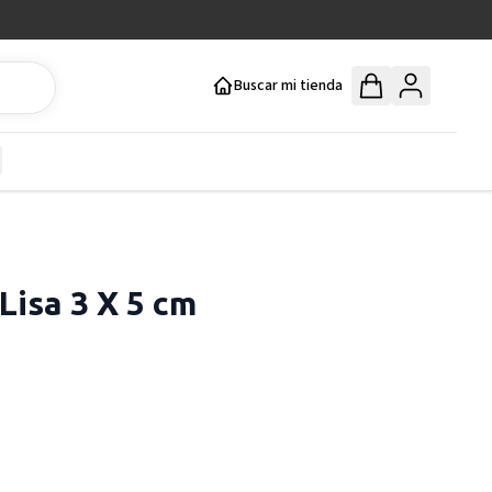
Buscar mi tienda
y
how submenu for Mercería y Manualidades category
Lisa 3 X 5 cm