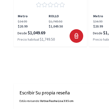
Metro
ROLLO
Metro
$34.99
$1,749.50
$34.99
$20.99
$1,049.50
$20.99
$1,049.69
$1,
Desde
Desde
$1,749.50
Precio habitual
Precio habi
Escribir Su propia reseña
Estás revisando:
Votiva Fiusha Lisa 3 X 5 cm