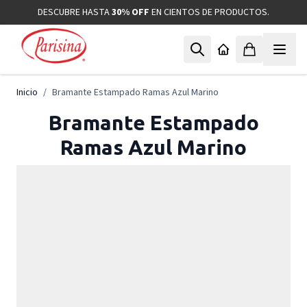
Ir al contenido
DESCUBRE HASTA
30% OFF
EN CIENTOS DE PRODUCTOS.
Inicio
/
Bramante Estampado Ramas Azul Marino
Bramante Estampado
Ramas Azul Marino