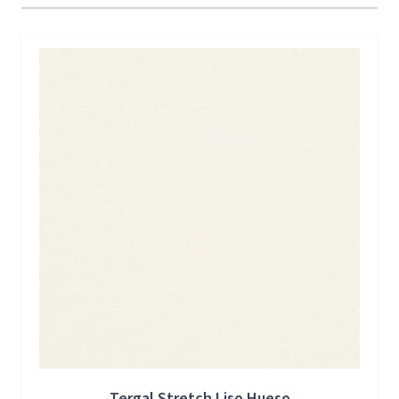
Press to skip carousel
Tergal Stretch Liso Hueso