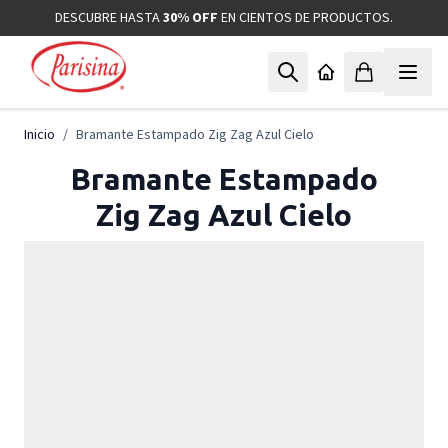
Ir al contenido
DESCUBRE HASTA
30% OFF
EN CIENTOS DE PRODUCTOS.
Inicio
/
Bramante Estampado Zig Zag Azul Cielo
Bramante Estampado
Zig Zag Azul Cielo