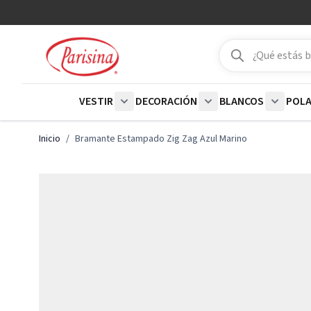
Ir al contenido
Buscar
Buscar
VESTIR
DECORACIÓN
BLANCOS
POL
Show submenu for Vestir category
Show submenu for De
Show su
Inicio
/
Bramante Estampado Zig Zag Azul Marino