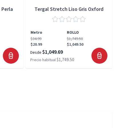
 Perla
Tergal Stretch Liso Gris Oxford
Metro
ROLLO
Met
$34.99
$1,749.50
$34.
$20.99
$1,049.50
$20.
$1,049.69
Desde
Desd
$1,749.50
Precio habitual
Preci