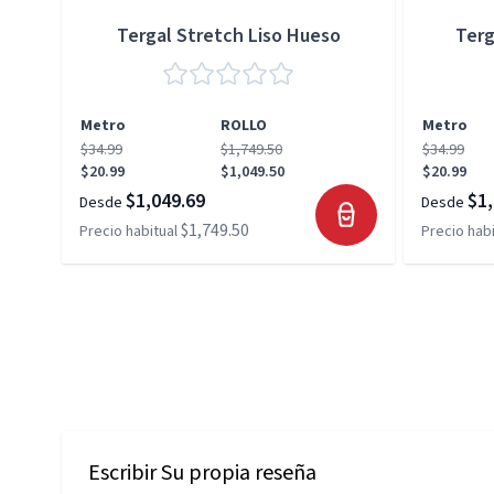
Tergal Stretch Liso Hueso
Terg
Metro
ROLLO
Metro
$34.99
$1,749.50
$34.99
$20.99
$1,049.50
$20.99
$1,049.69
$1,
Desde
Desde
$1,749.50
Precio habitual
Precio habi
Escribir Su propia reseña