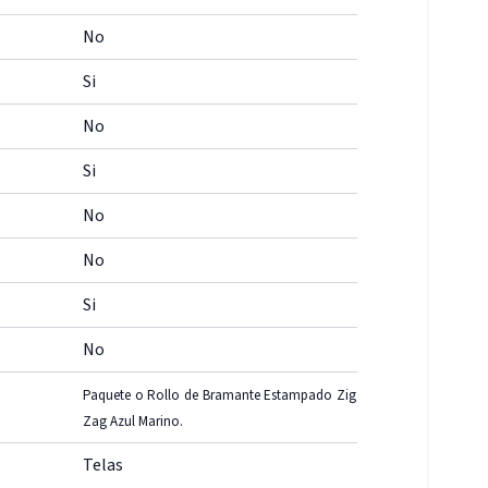
No
Si
No
Si
No
No
Si
No
Paquete o Rollo de Bramante Estampado Zig
Zag Azul Marino.
Telas