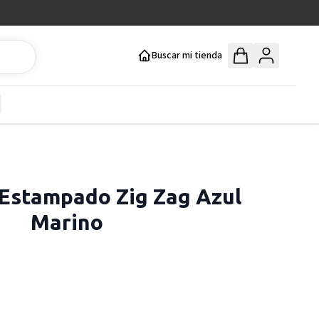
Buscar mi tienda
y
how submenu for Mercería y Manualidades category
Estampado Zig Zag Azul
Marino