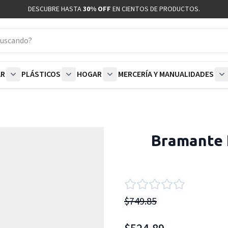
DESCUBRE HASTA
30% OFF
EN CIENTOS DE PRODUCTOS.
AR
PLÁSTICOS
HOGAR
MERCERÍA Y MANUALIDADES
coración category
bmenu for Blancos category
Show submenu for Polar category
Show submenu for Plásticos category
Show submenu for Hogar categor
S
Bramante 
$749.85