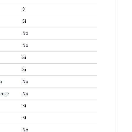
0
Si
No
No
Si
Si
a
No
iente
No
Si
Si
No