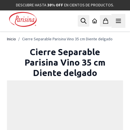
Ir al contenido
DESCUBRE HASTA
30% OFF
EN CIENTOS DE PRODUCTOS.
Inicio
/
Cierre Separable Parisina Vino 35 cm Diente delgado
Cierre Separable
Parisina Vino 35 cm
Diente delgado