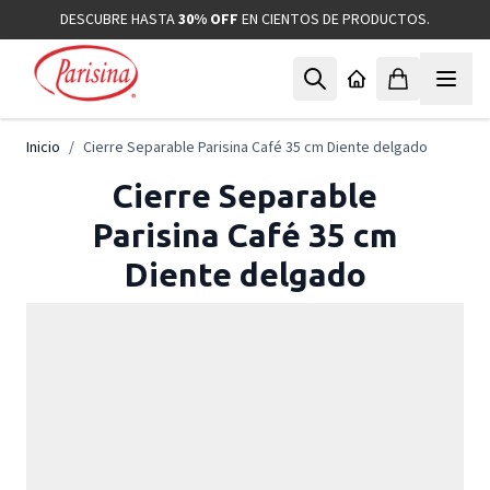
Ir al contenido
DESCUBRE HASTA
30% OFF
EN CIENTOS DE PRODUCTOS.
Inicio
/
Cierre Separable Parisina Café 35 cm Diente delgado
Cierre Separable
Parisina Café 35 cm
Diente delgado