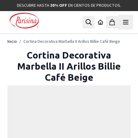
Ir al contenido
DESCUBRE HASTA
30% OFF
EN CIENTOS DE PRODUCTOS.
Inicio
/
Cortina Decorativa Marbella II Arillos Billie Café Beige
Cortina Decorativa
Marbella II Arillos Billie
Café Beige