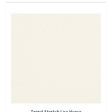
Press to skip carousel
Tergal Stretch Liso Hueso