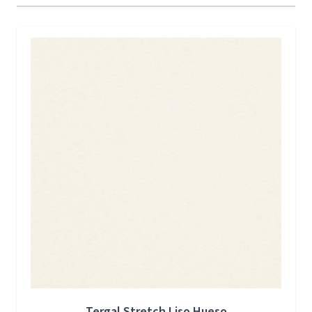
Press to skip carousel
Tergal Stretch Liso Hueso