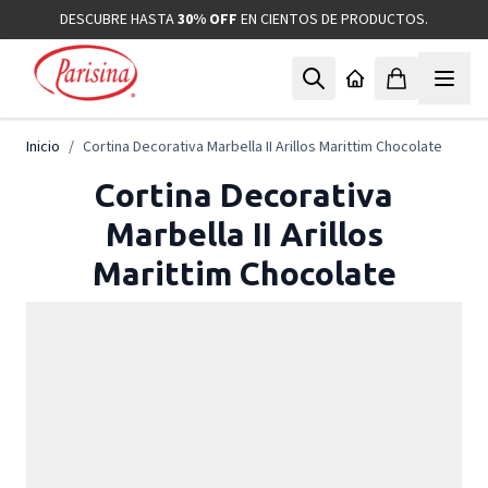
Ir al contenido
DESCUBRE HASTA
30% OFF
EN CIENTOS DE PRODUCTOS.
Inicio
/
Cortina Decorativa Marbella II Arillos Marittim Chocolate
Cortina Decorativa
Marbella II Arillos
Marittim Chocolate