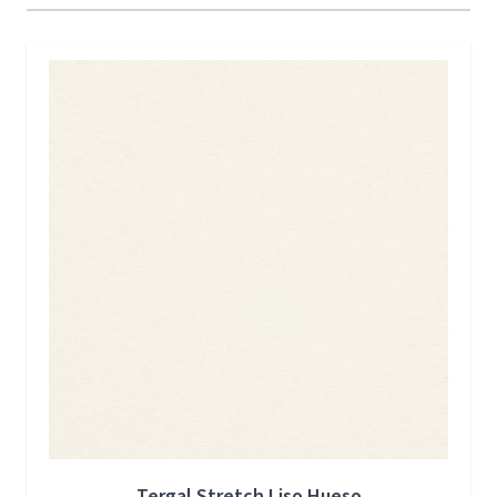
Press to skip carousel
Tergal Stretch Liso Hueso