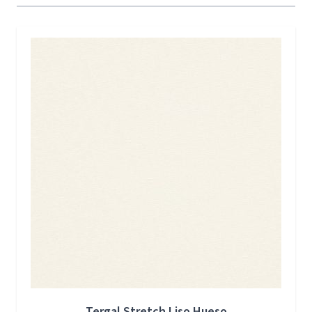
Press to skip carousel
Tergal Stretch Liso Hueso