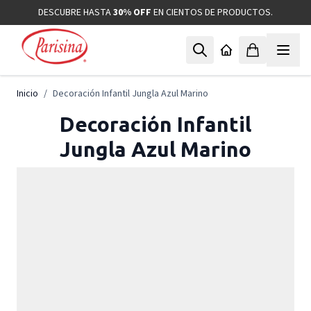
Ir al contenido
DESCUBRE HASTA
30% OFF
EN CIENTOS DE PRODUCTOS.
Inicio
/
Decoración Infantil Jungla Azul Marino
Decoración Infantil
Jungla Azul Marino