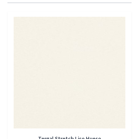
Press to skip carousel
Tergal Stretch Liso Hueso