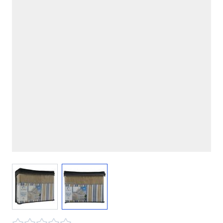
View larger image
View larger image