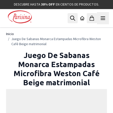
Ir al contenido
DESCUBRE HASTA
30% OFF
EN CIENTOS DE PRODUCTOS.
Inicio
/
Juego De Sabanas Monarca Estampadas Microfibra Weston
Café Beige matrimonial
Juego De Sabanas
Monarca Estampadas
Microfibra Weston Café
Beige matrimonial