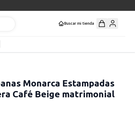
Buscar mi tienda
y
how submenu for Mercería y Manualidades category
banas Monarca Estampadas
era Café Beige matrimonial