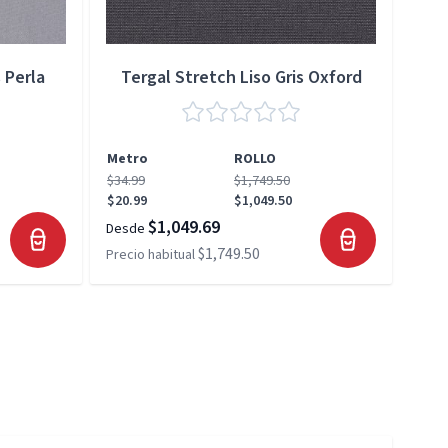
 Perla
Tergal Stretch Liso Gris Oxford
Metro
ROLLO
Met
$34.99
$1,749.50
$34.
$20.99
$1,049.50
$20.
$1,049.69
Desde
Desd
$1,749.50
Precio habitual
Preci