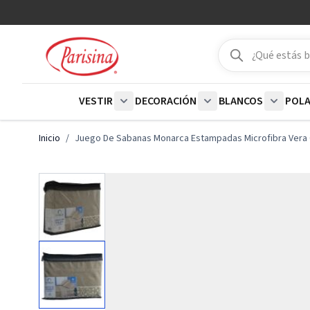
Ir al contenido
Buscar
Buscar
VESTIR
DECORACIÓN
BLANCOS
POL
Show submenu for Vestir category
Show submenu for De
Show su
Inicio
/
Juego De Sabanas Monarca Estampadas Microfibra Vera 