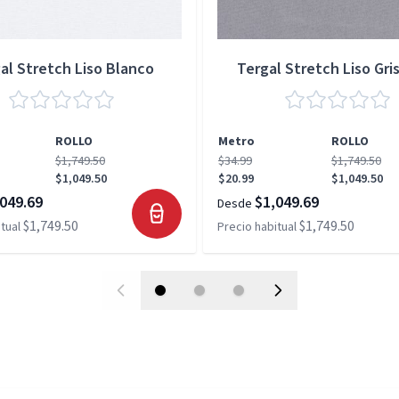
al Stretch Liso Blanco
Tergal Stretch Liso Gris
ROLLO
Metro
ROLLO
$1,749.50
$34.99
$1,749.50
$1,049.50
$20.99
$1,049.50
049.69
$1,049.69
Desde
$1,749.50
$1,749.50
tual
Precio habitual