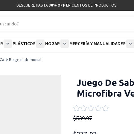
DESCUBRE HASTA
30% OFF
EN CIENTOS DE PRODUCTOS.
AR
PLÁSTICOS
HOGAR
MERCERÍA Y MANUALIDADES
coración category
bmenu for Blancos category
Show submenu for Polar category
Show submenu for Plásticos category
Show submenu for Hogar categor
S
Café Beige matrimonial
Juego De Sa
Microfibra V
$539.97