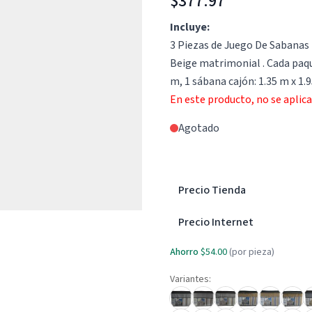
$377.97
Incluye:
3 Piezas de Juego De Sabanas
Beige matrimonial . Cada paqu
m, 1 sábana cajón: 1.35 m x 1.
En este producto, no se aplic
Agotado
Precio Tienda
Precio Internet
Ahorro
$54.00
(por pieza)
Variantes: