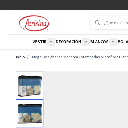
Ir al contenido
Buscar
Buscar
VESTIR
DECORACIÓN
BLANCOS
POL
Show submenu for Vestir category
Show submenu for De
Show su
Inicio
/
Juego De Sabanas Monarca Estampadas Microfibra Platino