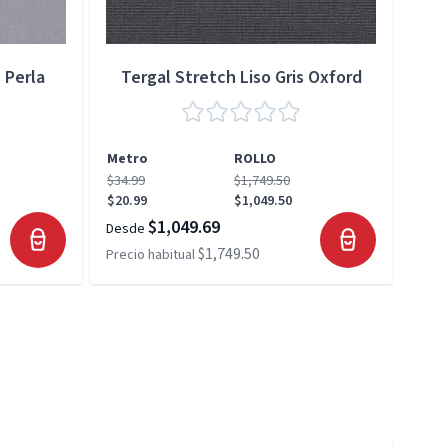
 Perla
Tergal Stretch Liso Gris Oxford
Metro
ROLLO
Met
$34.99
$1,749.50
$34.
$20.99
$1,049.50
$20.
$1,049.69
Desde
Desd
$1,749.50
Precio habitual
Preci