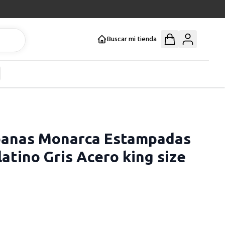
Buscar mi tienda
y
how submenu for Mercería y Manualidades category
banas Monarca Estampadas
latino Gris Acero king size