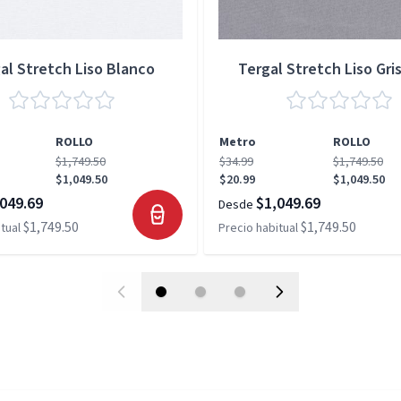
al Stretch Liso Blanco
Tergal Stretch Liso Gris
ROLLO
Metro
ROLLO
$1,749.50
$34.99
$1,749.50
$1,049.50
$20.99
$1,049.50
049.69
$1,049.69
Desde
$1,749.50
$1,749.50
tual
Precio habitual