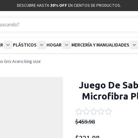
DESCUBRE HASTA
30% OFF
EN CIENTOS DE PRODUCTOS.
AR
PLÁSTICOS
HOGAR
MERCERÍA Y MANUALIDADES
coración category
bmenu for Blancos category
Show submenu for Polar category
Show submenu for Plásticos category
Show submenu for Hogar categor
S
 Gris Acero king size
Juego De Sa
Microfibra P
$459.98