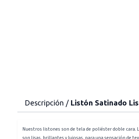
Descripción /
Listón Satinado Li
Nuestros listones son de tela de poliéster doble cara. L
son lisas, brillantes y lujosas, para una sensación de tex