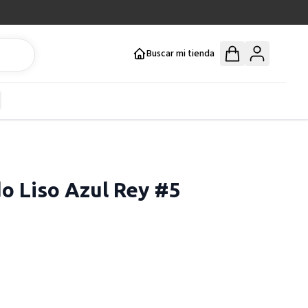
Buscar mi tienda
y
how submenu for Mercería y Manualidades category
do Liso Azul Rey #5