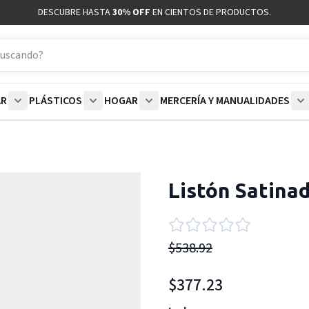
DESCUBRE HASTA
30% OFF
EN CIENTOS DE PRODUCTOS.
AR
PLÁSTICOS
HOGAR
MERCERÍA Y MANUALIDADES
coración category
bmenu for Blancos category
Show submenu for Polar category
Show submenu for Plásticos category
Show submenu for Hogar categor
S
Listón Satina
$538.92
$377.23