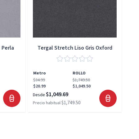
 Perla
Tergal Stretch Liso Gris Oxford
Metro
ROLLO
Met
$34.99
$1,749.50
$34.
$20.99
$1,049.50
$20.
$1,049.69
Desde
Desd
$1,749.50
Precio habitual
Preci