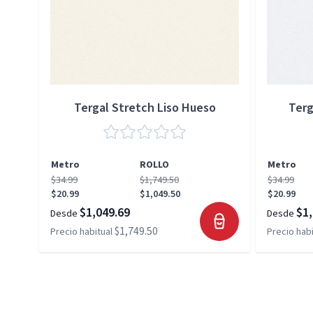
Tergal Stretch Liso Hueso
Terg
Metro
ROLLO
Metro
$34.99
$1,749.50
$34.99
$20.99
$1,049.50
$20.99
$1,049.69
$1,
Desde
Desde
$1,749.50
Precio habitual
Precio habi