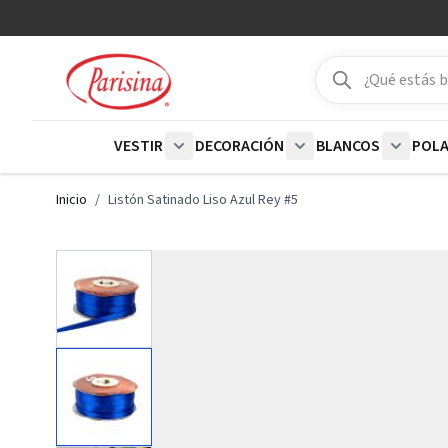
Ir al contenido
Buscar
Buscar
VESTIR
DECORACIÓN
BLANCOS
POL
Show submenu for Vestir category
Show submenu for De
Show su
Inicio
/
Listón Satinado Liso Azul Rey #5