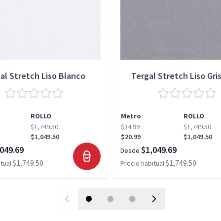
al Stretch Liso Blanco
Tergal Stretch Liso Gris
ROLLO
Metro
ROLLO
$1,749.50
$34.99
$1,749.50
$1,049.50
$20.99
$1,049.50
049.69
$1,049.69
Desde
$1,749.50
$1,749.50
tual
Precio habitual