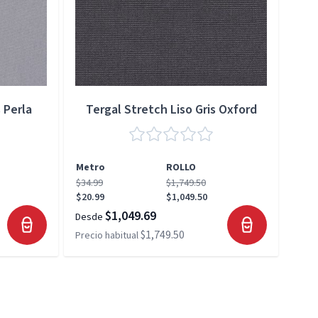
 Perla
Tergal Stretch Liso Gris Oxford
Metro
ROLLO
Met
$34.99
$1,749.50
$34.
$20.99
$1,049.50
$20.
$1,049.69
Desde
Desd
$1,749.50
Precio habitual
Preci