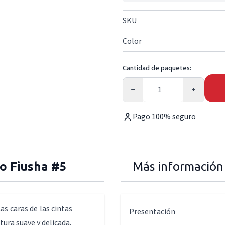
SKU
Color
Cantidad de paquetes:
Cantidad
−
+
Pago 100% seguro
so Fiusha #5
Más información
as caras de las cintas
Presentación
tura suave y delicada.