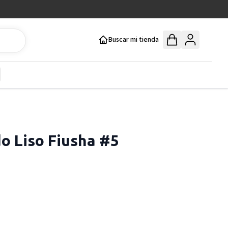
Buscar mi tienda
y
how submenu for Mercería y Manualidades category
do Liso Fiusha #5