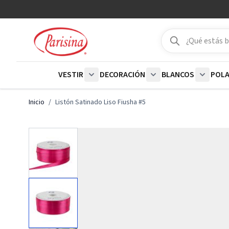
Ir al contenido
Buscar
Buscar
VESTIR
DECORACIÓN
BLANCOS
POL
Show submenu for Vestir category
Show submenu for De
Show su
Inicio
/
Listón Satinado Liso Fiusha #5