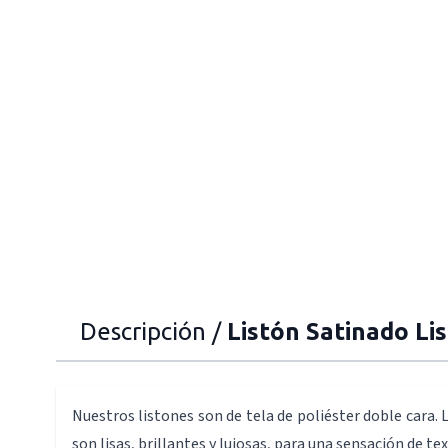
Descripción /
Listón Satinado Li
Nuestros listones son de tela de poliéster doble cara. L
son lisas, brillantes y lujosas, para una sensación de tex