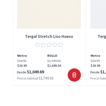
Tergal Stretch Liso Hueso
Terg
Metro
ROLLO
Metro
$34.99
$1,749.50
$34.99
$20.99
$1,049.50
$20.99
$1,049.69
$1,
Desde
Desde
$1,749.50
Precio habitual
Precio habi