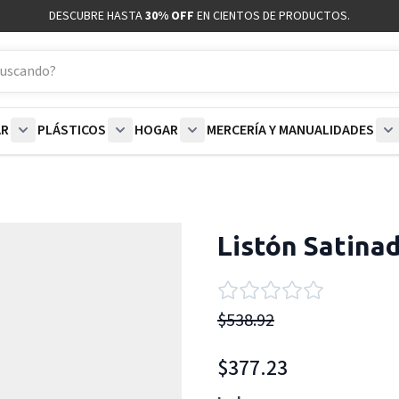
DESCUBRE HASTA
30% OFF
EN CIENTOS DE PRODUCTOS.
AR
PLÁSTICOS
HOGAR
MERCERÍA Y MANUALIDADES
coración category
bmenu for Blancos category
Show submenu for Polar category
Show submenu for Plásticos category
Show submenu for Hogar categor
S
Listón Satina
$538.92
$377.23