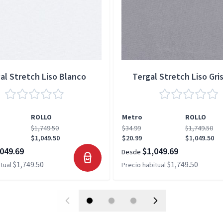
al Stretch Liso Blanco
Tergal Stretch Liso Gris
ROLLO
Metro
ROLLO
$1,749.50
$34.99
$1,749.50
$1,049.50
$20.99
$1,049.50
049.69
$1,049.69
Desde
$1,749.50
$1,749.50
tual
Precio habitual