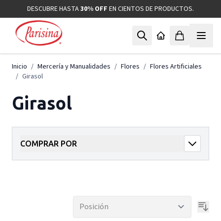
Ir al contenido
DESCUBRE HASTA
30% OFF
EN CIENTOS DE PRODUCTOS.
Inicio
/
Mercería y Manualidades
/
Flores
/
Flores Artificiales
/
Girasol
Girasol
COMPRAR POR