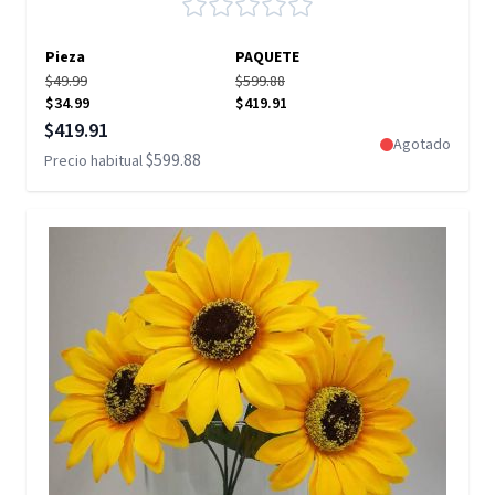
Pieza
PAQUETE
$49.99
$599.88
$34.99
$419.91
Precio especial
$419.91
Agotado
$599.88
Precio habitual