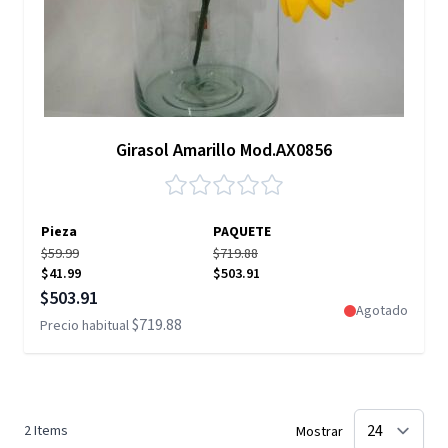
Girasol Amarillo Mod.AX0856
Pieza
PAQUETE
$59.99
$719.88
$41.99
$503.91
Precio especial
$503.91
Agotado
$719.88
Precio habitual
2
Items
Mostrar