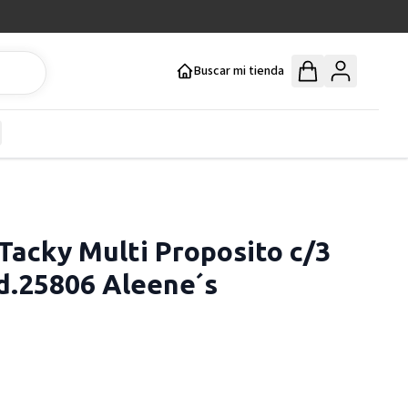
Buscar mi tienda
y
how submenu for Mercería y Manualidades category
acky Multi Proposito c/3
.25806 Aleene´s