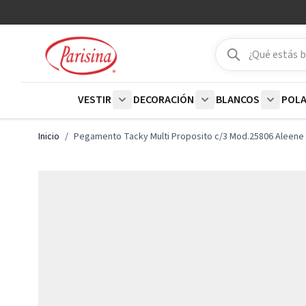
Ir al contenido
Buscar
Buscar
VESTIR
DECORACIÓN
BLANCOS
POL
Show submenu for Vestir category
Show submenu for De
Show su
Inicio
/
Pegamento Tacky Multi Proposito c/3 Mod.25806 Aleene