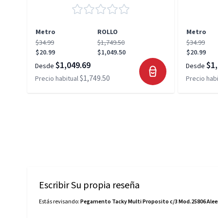
Metro
ROLLO
Metro
$34.99
$1,749.50
$34.99
$20.99
$1,049.50
$20.99
$1,049.69
$1,
Desde
Desde
$1,749.50
Precio habitual
Precio habi
Escribir Su propia reseña
Estás revisando:
Pegamento Tacky Multi Proposito c/3 Mod.25806 Ale