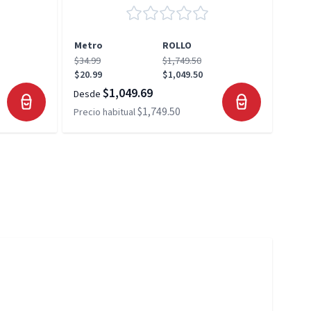
Metro
ROLLO
Met
$34.99
$1,749.50
$34.
$20.99
$1,049.50
$20.
$1,049.69
Desde
Desd
$1,749.50
Precio habitual
Preci