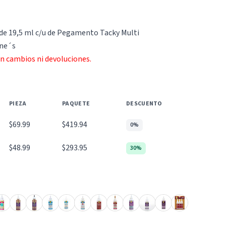
s de 19,5 ml c/u de Pegamento Tacky Multi
ene´s
an cambios ni devoluciones.
PIEZA
PAQUETE
DESCUENTO
$69.99
$419.94
0%
$48.99
$293.95
30%