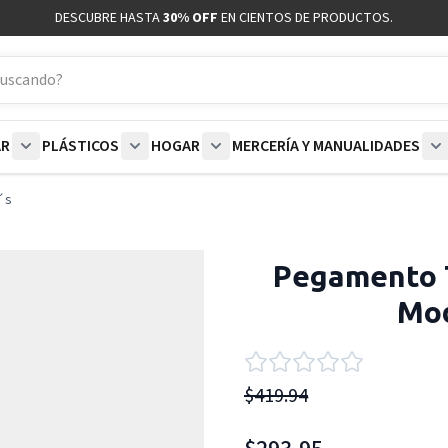
DESCUBRE HASTA
30% OFF
EN CIENTOS DE PRODUCTOS.
AR
PLÁSTICOS
HOGAR
MERCERÍA Y MANUALIDADES
coración category
bmenu for Blancos category
Show submenu for Polar category
Show submenu for Plásticos category
Show submenu for Hogar categor
S
´s
Pegamento T
Mod
$419.94