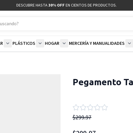
DESCUBRE HASTA
30% OFF
EN CIENTOS DE PRODUCTOS.
AR
PLÁSTICOS
HOGAR
MERCERÍA Y MANUALIDADES
coración category
bmenu for Blancos category
Show submenu for Polar category
Show submenu for Plásticos category
Show submenu for Hogar categor
S
Pegamento Ta
$299.97