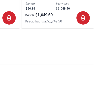
$34.99
$1,749.50
$34.
$20.99
$1,049.50
$20.
$1,049.69
Desde
Desd
$1,749.50
Precio habitual
Preci