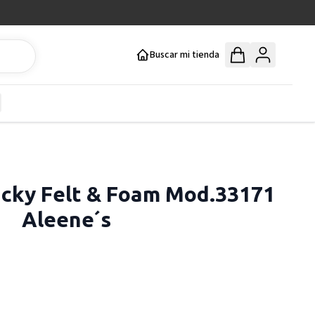
Buscar mi tienda
y
how submenu for Mercería y Manualidades category
cky Felt & Foam Mod.33171
Aleene´s