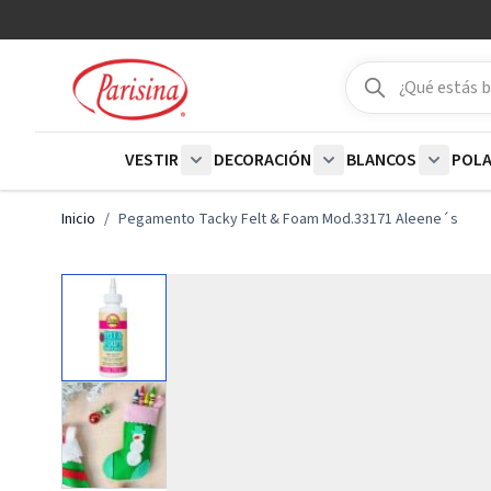
Ir al contenido
Buscar
Buscar
VESTIR
DECORACIÓN
BLANCOS
POL
Show submenu for Vestir category
Show submenu for De
Show su
Inicio
/
Pegamento Tacky Felt & Foam Mod.33171 Aleene´s