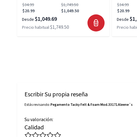
$34.99
$1,749.50
$34.99
$20.99
$1,049.50
$20.99
$1,049.69
$1,
Desde
Desde
$1,749.50
Precio habitual
Precio habi
Escribir Su propia reseña
Estás revisando:
Pegamento Tacky Felt & Foam Mod.33171 Aleene´s
Su valoración:
Calidad