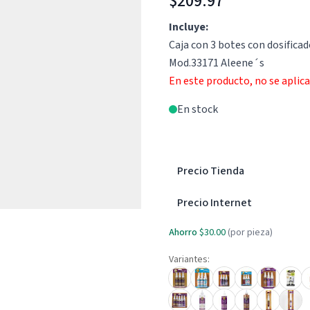
$209.97
Incluye:
Caja con 3 botes con dosific
Mod.33171 Aleene´s
En este producto, no se aplic
En stock
Precio Tienda
Precio Internet
Ahorro
$30.00
(por pieza)
Variantes: