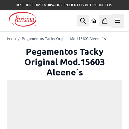
Ir al contenido
DESCUBRE HASTA
30% OFF
EN CIENTOS DE PRODUCTOS.
Inicio
/
Pegamentos Tacky Original Mod.15603 Aleene´s
Pegamentos Tacky
Original Mod.15603
Aleene´s