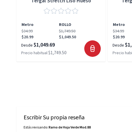
Tergal Stretch Liso Hueso
Terg
Metro
ROLLO
Metro
$34.99
$1,749.50
$34.99
$20.99
$1,049.50
$20.99
$1,049.69
$1,
Desde
Desde
$1,749.50
Precio habitual
Precio habi
Escribir Su propia reseña
Estás revisando:
Ramo de Hoja Verde Mod.88