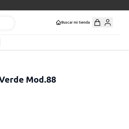
Buscar mi tienda
y
how submenu for Mercería y Manualidades category
 Verde Mod.88