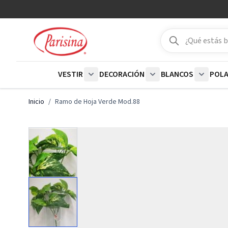
Ir al contenido
Buscar
Buscar
VESTIR
DECORACIÓN
BLANCOS
POL
Show submenu for Vestir category
Show submenu for De
Show su
Inicio
/
Ramo de Hoja Verde Mod.88