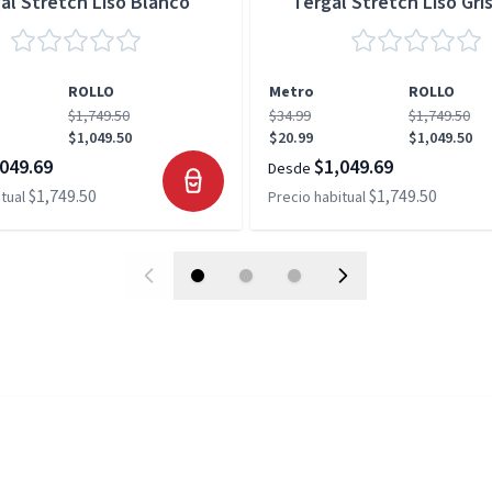
al Stretch Liso Blanco
Tergal Stretch Liso Gris
ROLLO
Metro
ROLLO
$1,749.50
$34.99
$1,749.50
$1,049.50
$20.99
$1,049.50
049.69
$1,049.69
Desde
$1,749.50
$1,749.50
tual
Precio habitual