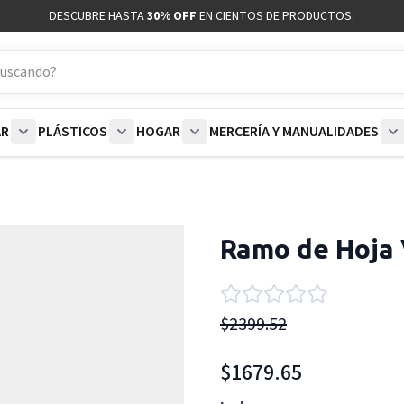
DESCUBRE HASTA
30% OFF
EN CIENTOS DE PRODUCTOS.
AR
PLÁSTICOS
HOGAR
MERCERÍA Y MANUALIDADES
coración category
bmenu for Blancos category
Show submenu for Polar category
Show submenu for Plásticos category
Show submenu for Hogar categor
S
Ramo de Hoja
$2399.52
$1679.65