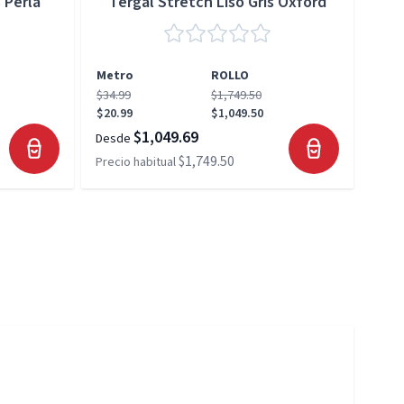
 Perla
Tergal Stretch Liso Gris Oxford
Metro
ROLLO
Met
$34.99
$1,749.50
$34.
$20.99
$1,049.50
$20.
$1,049.69
Desde
Desd
$1,749.50
Precio habitual
Preci