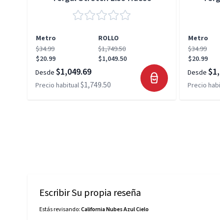
Metro
ROLLO
Metro
$34.99
$1,749.50
$34.99
$20.99
$1,049.50
$20.99
$1,049.69
$1,
Desde
Desde
$1,749.50
Precio habitual
Precio habi
Escribir Su propia reseña
Estás revisando:
California Nubes Azul Cielo