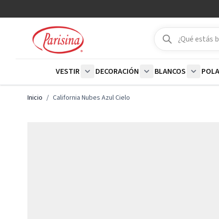
Ir al contenido
Buscar
Buscar
VESTIR
DECORACIÓN
BLANCOS
POL
Show submenu for Vestir category
Show submenu for De
Show su
Inicio
/
California Nubes Azul Cielo