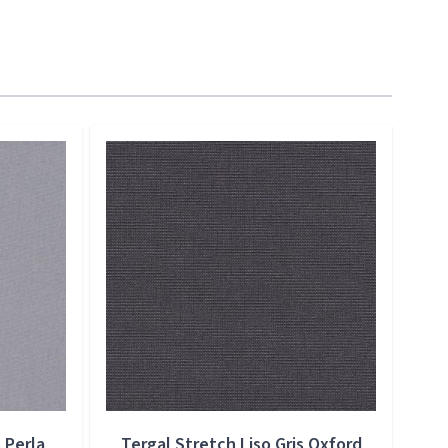
 Perla
Tergal Stretch Liso Gris Oxford