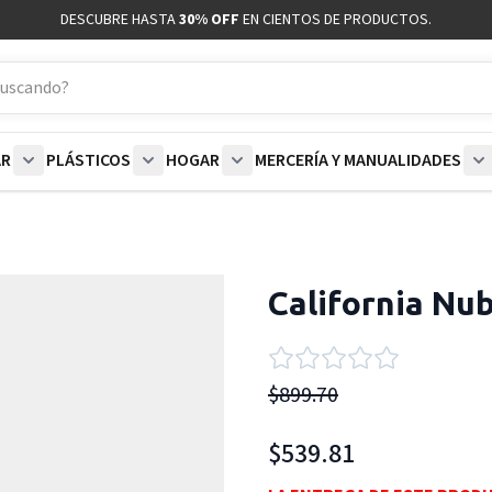
DESCUBRE HASTA
30% OFF
EN CIENTOS DE PRODUCTOS.
AR
PLÁSTICOS
HOGAR
MERCERÍA Y MANUALIDADES
coración category
bmenu for Blancos category
Show submenu for Polar category
Show submenu for Plásticos category
Show submenu for Hogar categor
S
California Nub
$899.70
$539.81