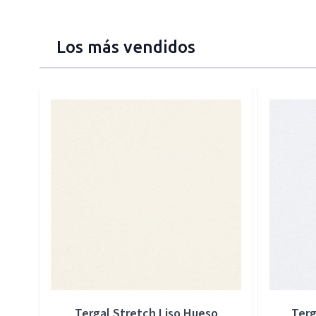
Los más vendidos
Press to skip carousel
Tergal Stretch Liso Hueso
Terg