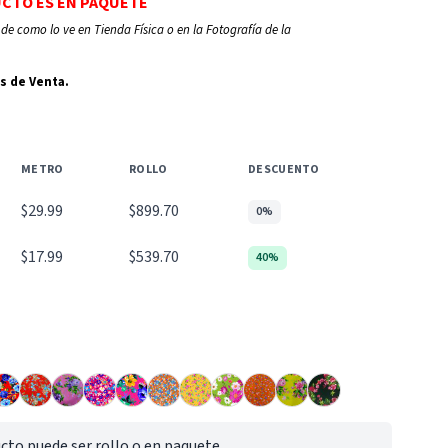
UCTO ES EN PAQUETE
de como lo ve en Tienda Física o en la Fotografía de la
s de Venta.
METRO
ROLLO
DESCUENTO
$29.99
$899.70
0%
$17.99
$539.70
40%
cto puede ser rollo o en paquete.