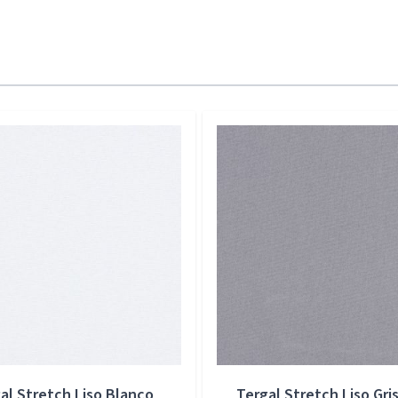
al Stretch Liso Blanco
Tergal Stretch Liso Gris