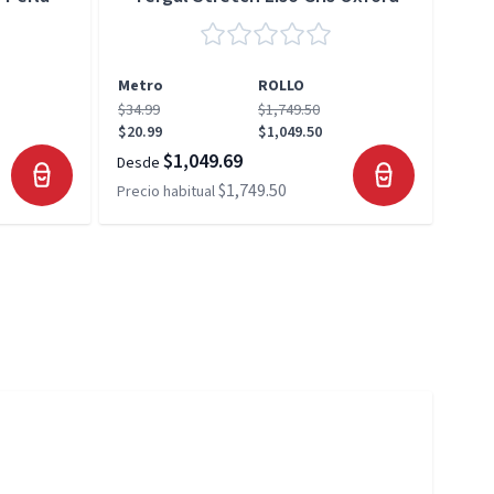
Metro
ROLLO
Met
$34.99
$1,749.50
$34.
$20.99
$1,049.50
$20.
$1,049.69
Desde
Desd
$1,749.50
Precio habitual
Preci