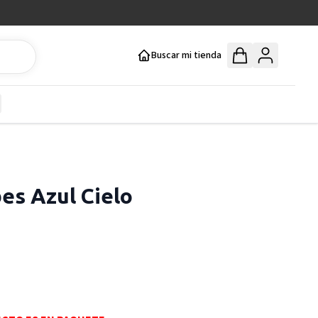
Buscar mi tienda
y
how submenu for Mercería y Manualidades category
es Azul Cielo