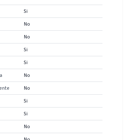
Si
No
No
Si
Si
a
No
iente
No
Si
Si
No
No