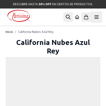
Ir al contenido
DESCUBRE HASTA
30% OFF
EN CIENTOS DE PRODUCTOS.
Inicio
/
California Nubes Azul Rey
California Nubes Azul
Rey