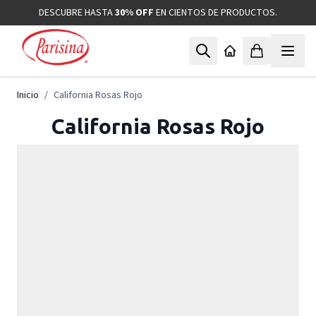
Ir al contenido
DESCUBRE HASTA
30% OFF
EN CIENTOS DE PRODUCTOS.
Inicio
/
California Rosas Rojo
California Rosas Rojo