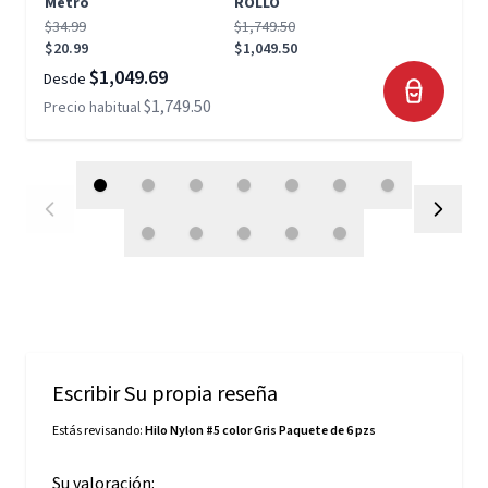
Metro
ROLLO
$34.99
$1,749.50
$20.99
$1,049.50
$1,049.69
Desde
$1,749.50
Precio habitual
Escribir Su propia reseña
Estás revisando:
Hilo Nylon #5 color Gris Paquete de 6 pzs
Su valoración: