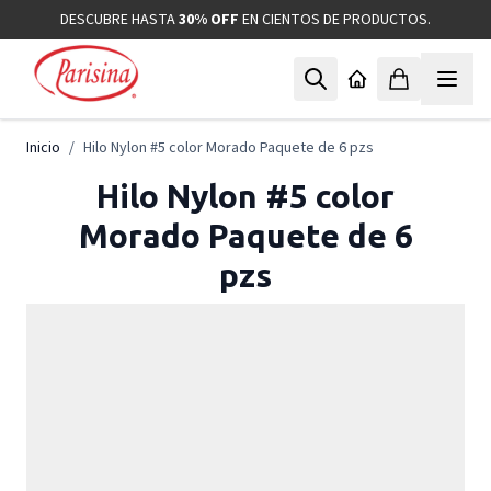
Ir al contenido
DESCUBRE HASTA
30% OFF
EN CIENTOS DE PRODUCTOS.
Inicio
/
Hilo Nylon #5 color Morado Paquete de 6 pzs
Hilo Nylon #5 color
Morado Paquete de 6
pzs