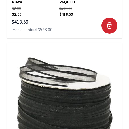
Pieza
PAQUETE
$2.99
$598.00
$2.09
$418.59
Precio especial
$418.59
$598.00
Precio habitual