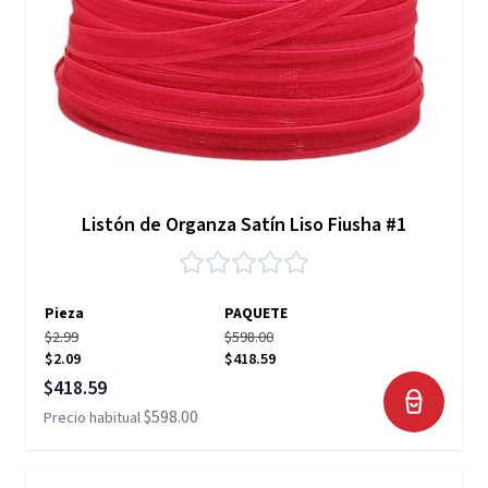
Listón de Organza Satín Liso Fiusha #1
Pieza
PAQUETE
$2.99
$598.00
$2.09
$418.59
Precio especial
$418.59
$598.00
Precio habitual