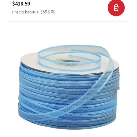
Precio especial
$418.59
$598.00
Precio habitual