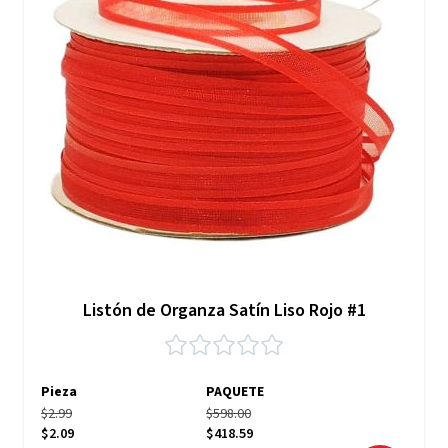
Listón de Organza Satín Liso Rojo #1
Pieza
PAQUETE
$2.99
$598.00
$2.09
$418.59