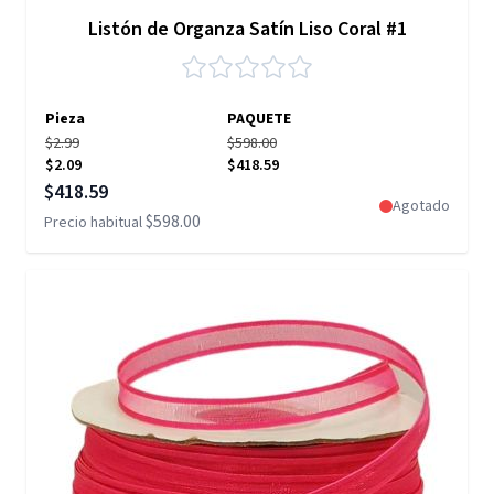
Listón de Organza Satín Liso Coral #1
Pieza
PAQUETE
$2.99
$598.00
$2.09
$418.59
Precio especial
$418.59
Agotado
$598.00
Precio habitual