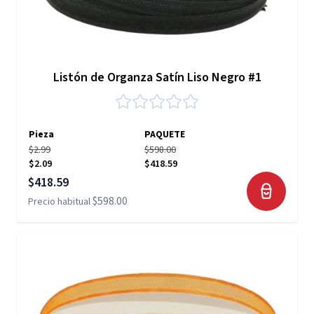
Listón de Organza Satín Liso Negro #1
Pieza
PAQUETE
$2.99
$598.00
$2.09
$418.59
Precio especial
$418.59
$598.00
Precio habitual