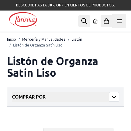
Ir al contenido
DESCUBRE HASTA
30% OFF
EN CIENTOS DE PRODUCTOS.
Inicio
/
Mercería y Manualidades
/
Listón
/
Listón de Organza Satín Liso
Listón de Organza
Satín Liso
COMPRAR POR