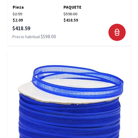
Pieza
PAQUETE
$2.99
$598.00
$2.09
$418.59
Precio especial
$418.59
$598.00
Precio habitual