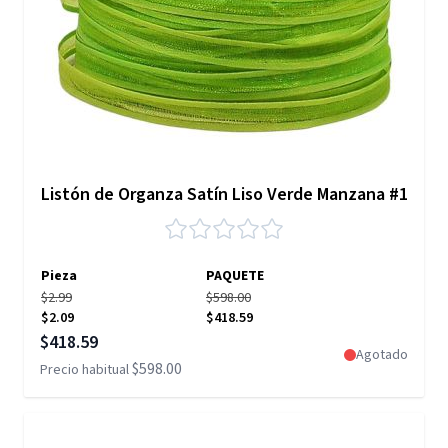
Listón de Organza Satín Liso Verde Manzana #1
Pieza
PAQUETE
$2.99
$598.00
$2.09
$418.59
Precio especial
$418.59
Agotado
$598.00
Precio habitual