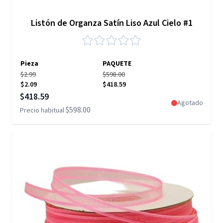
Listón de Organza Satín Liso Azul Cielo #1
Pieza
PAQUETE
$2.99
$598.00
$2.09
$418.59
Precio especial
$418.59
Agotado
$598.00
Precio habitual