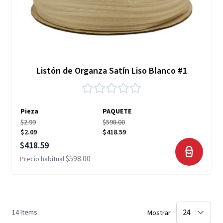
Listón de Organza Satín Liso Blanco #1
Pieza
PAQUETE
$2.99
$598.00
$2.09
$418.59
Precio especial
$418.59
$598.00
Precio habitual
14
Items
Mostrar