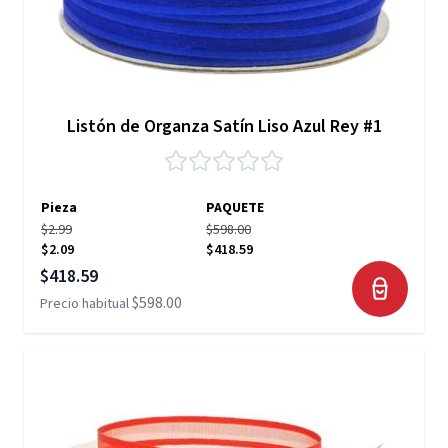
Listón de Organza Satín Liso Azul Rey #1
Pieza
PAQUETE
$2.99
$598.00
$2.09
$418.59
Precio especial
$418.59
$598.00
Precio habitual