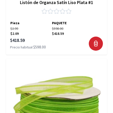
Listón de Organza Satín Liso Plata #1
Pieza
PAQUETE
$2.99
$598.00
$2.09
$418.59
Precio especial
$418.59
$598.00
Precio habitual