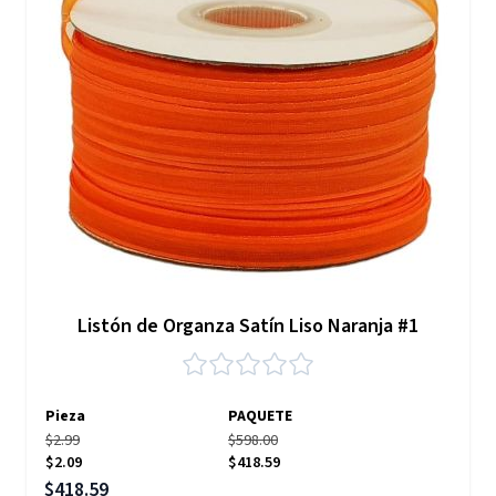
Listón de Organza Satín Liso Naranja #1
Pieza
PAQUETE
$2.99
$598.00
$2.09
$418.59
Precio especial
$418.59