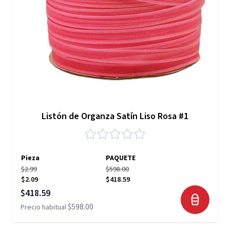
Listón de Organza Satín Liso Rosa #1
Pieza
PAQUETE
$2.99
$598.00
$2.09
$418.59
Precio especial
$418.59
$598.00
Precio habitual