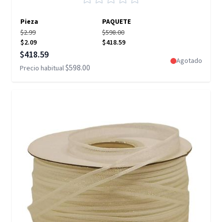
Pieza
PAQUETE
$2.99
$598.00
$2.09
$418.59
Precio especial
$418.59
Agotado
$598.00
Precio habitual