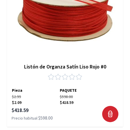
Listón de Organza Satín Liso Rojo #0
Pieza
PAQUETE
$2.99
$598.00
$2.09
$418.59
Precio especial
$418.59
$598.00
Precio habitual