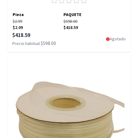
Pieza
PAQUETE
$2.99
$598.00
$2.09
$418.59
Precio especial
$418.59
Agotado
$598.00
Precio habitual