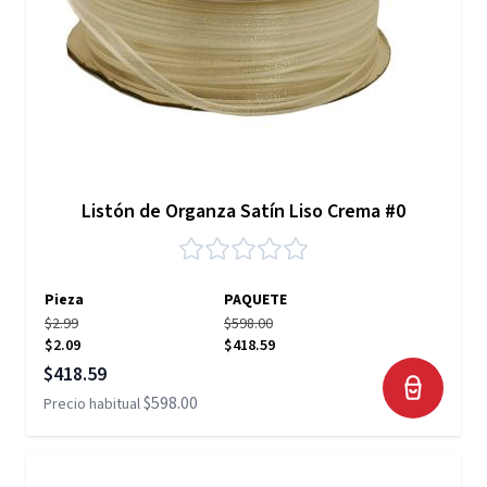
Listón de Organza Satín Liso Crema #0
Pieza
PAQUETE
$2.99
$598.00
$2.09
$418.59
Precio especial
$418.59
$598.00
Precio habitual