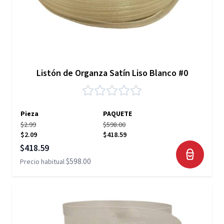
Listón de Organza Satín Liso Blanco #0
Pieza
PAQUETE
$2.99
$598.00
$2.09
$418.59
Precio especial
$418.59
$598.00
Precio habitual