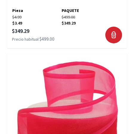
Pieza
PAQUETE
$4.99
$499.00
$3.49
$349.29
Precio especial
$349.29
$499.00
Precio habitual