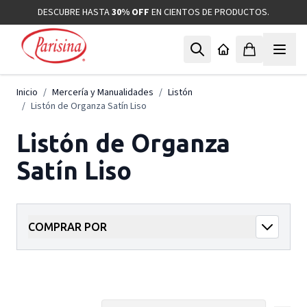
Ir al contenido
DESCUBRE HASTA
30% OFF
EN CIENTOS DE PRODUCTOS.
Inicio
/
Mercería y Manualidades
/
Listón
/
Listón de Organza Satín Liso
Listón de Organza
Satín Liso
COMPRAR POR