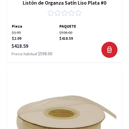
Listón de Organza Satín Liso Plata #0
Pieza
PAQUETE
$2.99
$598.00
$2.09
$418.59
Precio especial
$418.59
$598.00
Precio habitual