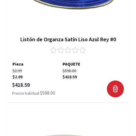
Listón de Organza Satín Liso Azul Rey #0
Pieza
PAQUETE
$2.99
$598.00
$2.09
$418.59
Precio especial
$418.59
$598.00
Precio habitual