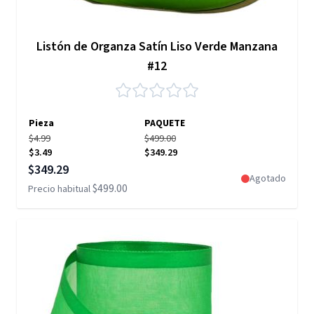
Listón de Organza Satín Liso Verde Manzana
#12
Pieza
PAQUETE
$4.99
$499.00
$3.49
$349.29
Precio especial
$349.29
Agotado
$499.00
Precio habitual