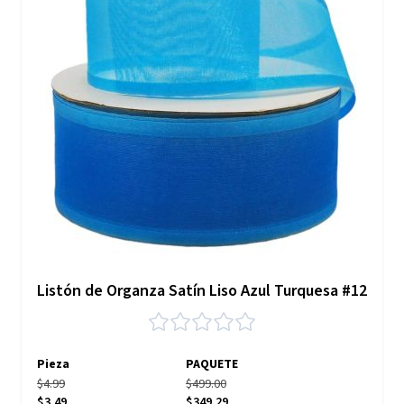
Listón de Organza Satín Liso Azul Turquesa #12
Pieza
PAQUETE
$4.99
$499.00
$3.49
$349.29