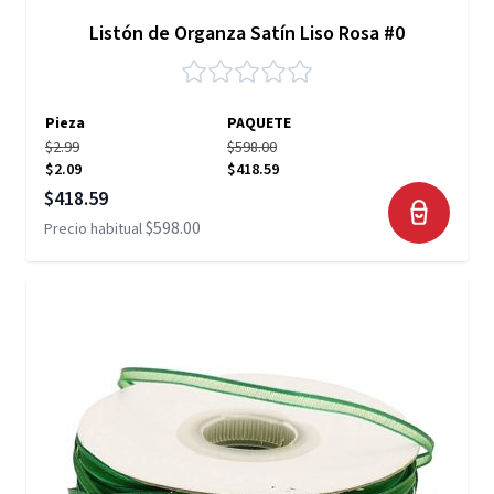
Listón de Organza Satín Liso Rosa #0
Pieza
PAQUETE
$2.99
$598.00
$2.09
$418.59
Precio especial
$418.59
$598.00
Precio habitual