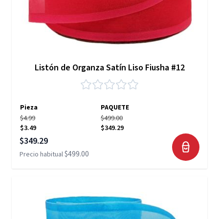
Listón de Organza Satín Liso Fiusha #12
Pieza
PAQUETE
$4.99
$499.00
$3.49
$349.29
Precio especial
$349.29
$499.00
Precio habitual