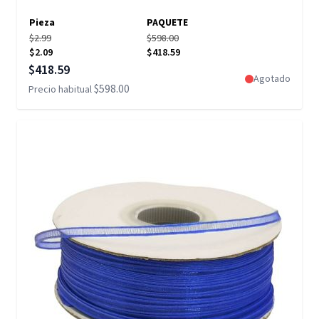
Pieza
PAQUETE
$2.99
$598.00
$2.09
$418.59
Precio especial
$418.59
Agotado
$598.00
Precio habitual