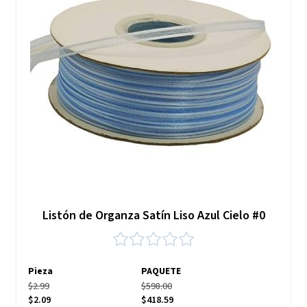
Listón de Organza Satín Liso Azul Cielo #0
Pieza
PAQUETE
$2.99
$598.00
$2.09
$418.59