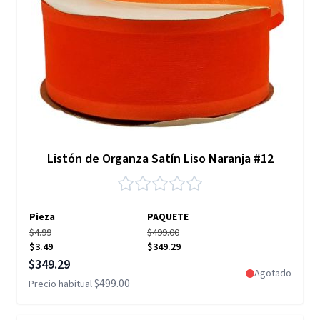
Listón de Organza Satín Liso Naranja #12
Pieza
PAQUETE
$4.99
$499.00
$3.49
$349.29
Precio especial
$349.29
Agotado
$499.00
Precio habitual