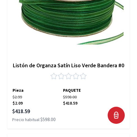
Listón de Organza Satín Liso Verde Bandera #0
Pieza
PAQUETE
$2.99
$598.00
$2.09
$418.59
Precio especial
$418.59
$598.00
Precio habitual