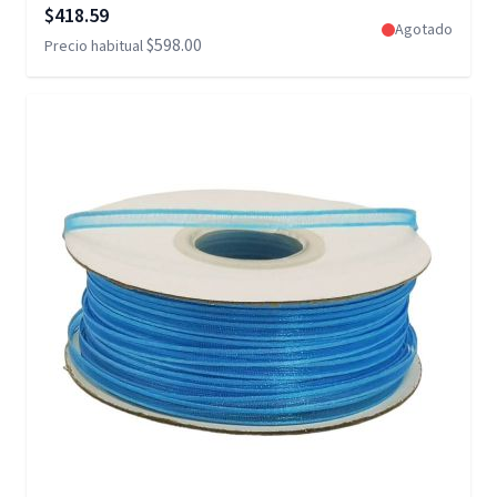
Precio especial
$418.59
Agotado
$598.00
Precio habitual