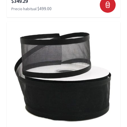
Precio especial
$349.29
$499.00
Precio habitual