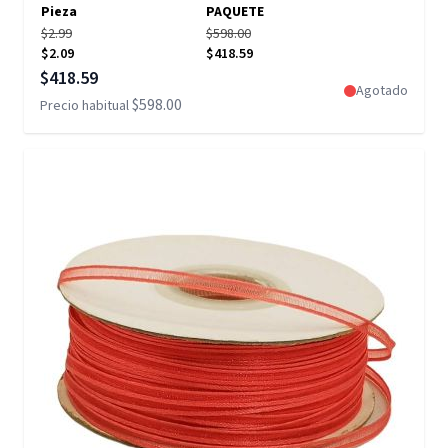
Pieza
PAQUETE
$2.99
$598.00
$2.09
$418.59
Precio especial
$418.59
Agotado
$598.00
Precio habitual