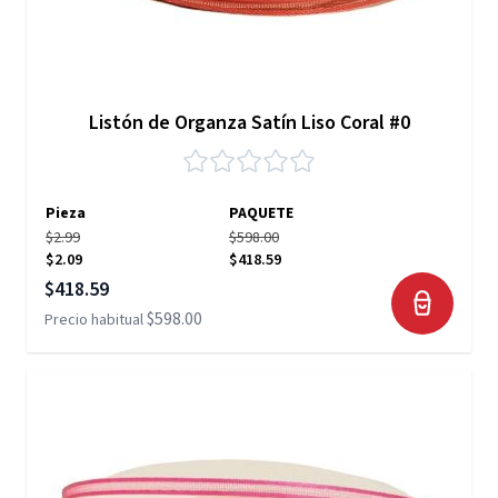
Listón de Organza Satín Liso Coral #0
Pieza
PAQUETE
$2.99
$598.00
$2.09
$418.59
Precio especial
$418.59
$598.00
Precio habitual