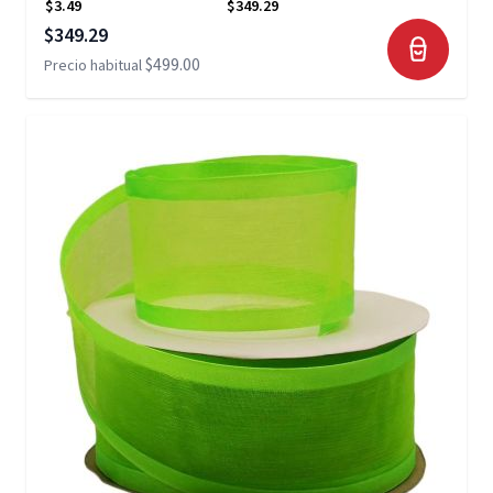
$3.49
$349.29
Precio especial
$349.29
$499.00
Precio habitual