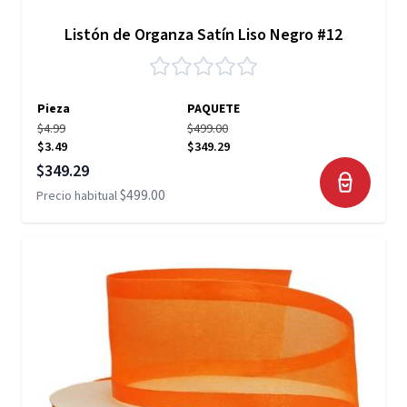
Listón de Organza Satín Liso Negro #12
Pieza
PAQUETE
$4.99
$499.00
$3.49
$349.29
Precio especial
$349.29
$499.00
Precio habitual