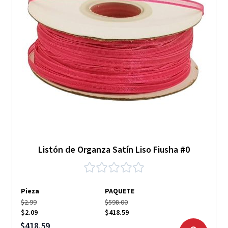
Listón de Organza Satín Liso Fiusha #0
Pieza
PAQUETE
$2.99
$598.00
$2.09
$418.59
Precio especial
$418.59