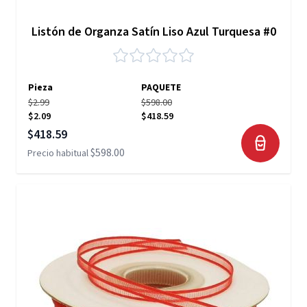
Listón de Organza Satín Liso Azul Turquesa #0
Pieza
PAQUETE
$2.99
$598.00
$2.09
$418.59
Precio especial
$418.59
$598.00
Precio habitual