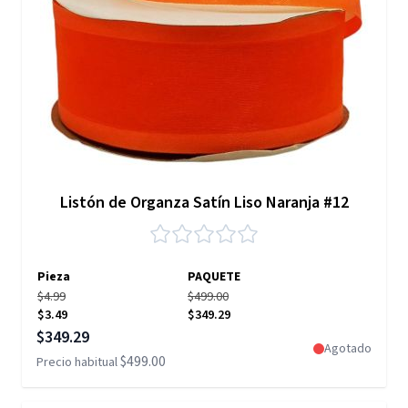
Listón de Organza Satín Liso Naranja #12
Pieza
PAQUETE
$4.99
$499.00
$3.49
$349.29
Precio especial
$349.29
Agotado
$499.00
Precio habitual