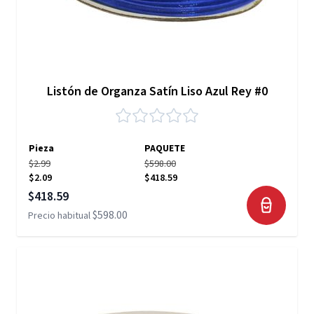
Listón de Organza Satín Liso Azul Rey #0
Pieza
PAQUETE
$2.99
$598.00
$2.09
$418.59
Precio especial
$418.59
$598.00
Precio habitual