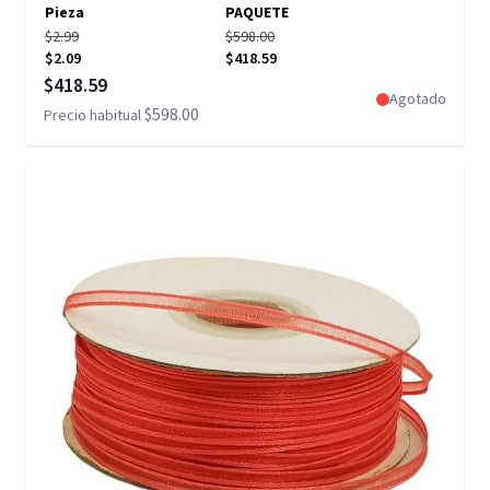
Pieza
PAQUETE
$2.99
$598.00
$2.09
$418.59
Precio especial
$418.59
Agotado
$598.00
Precio habitual