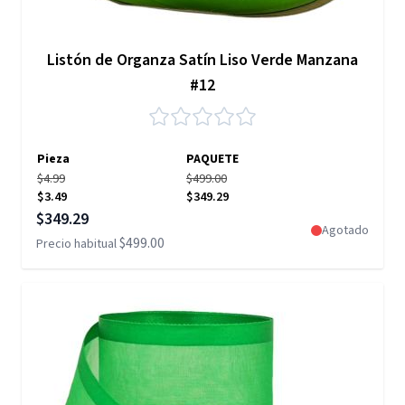
Listón de Organza Satín Liso Verde Manzana
#12
Pieza
PAQUETE
$4.99
$499.00
$3.49
$349.29
Precio especial
$349.29
Agotado
$499.00
Precio habitual