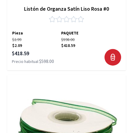
Listón de Organza Satín Liso Rosa #0
Pieza
PAQUETE
$2.99
$598.00
$2.09
$418.59
Precio especial
$418.59
$598.00
Precio habitual