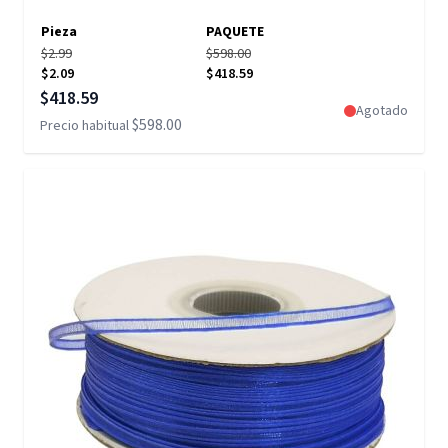
Pieza
PAQUETE
$2.99
$598.00
$2.09
$418.59
Precio especial
$418.59
Agotado
$598.00
Precio habitual