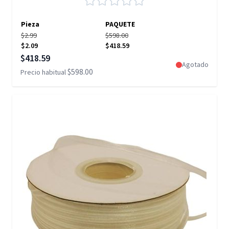
Pieza
PAQUETE
$2.99
$598.00
$2.09
$418.59
Precio especial
$418.59
Agotado
$598.00
Precio habitual