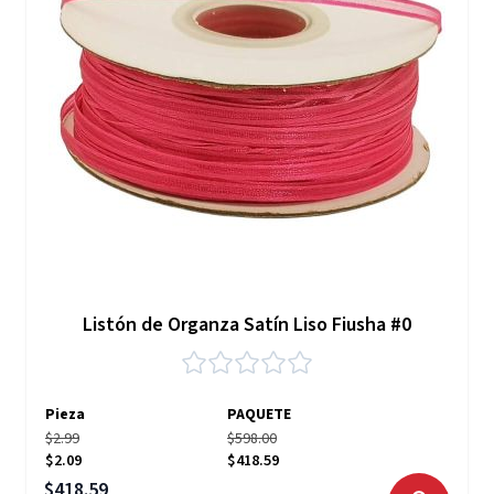
Listón de Organza Satín Liso Fiusha #0
Pieza
PAQUETE
$2.99
$598.00
$2.09
$418.59
Precio especial
$418.59