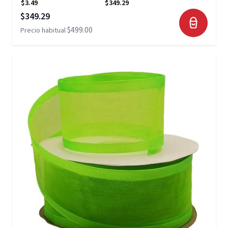
$3.49
$349.29
Precio especial
$349.29
$499.00
Precio habitual