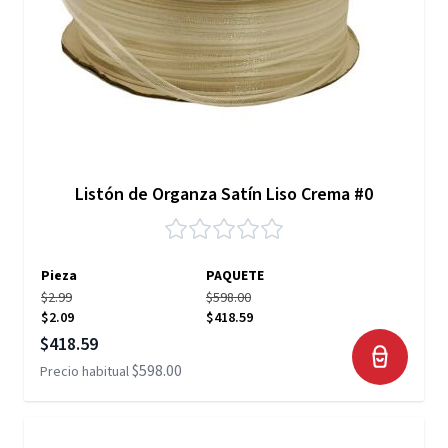
Listón de Organza Satín Liso Crema #0
Pieza
PAQUETE
$2.99
$598.00
$2.09
$418.59
Precio especial
$418.59
$598.00
Precio habitual