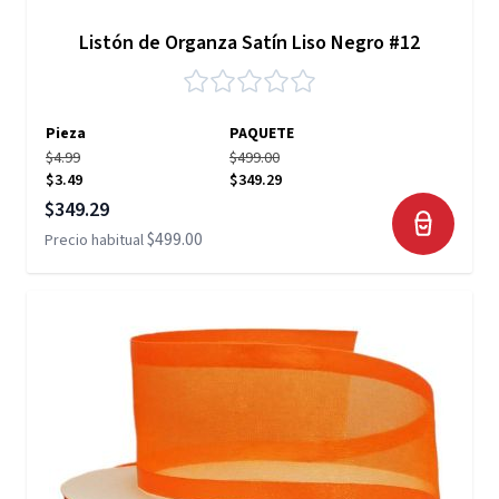
Listón de Organza Satín Liso Negro #12
Pieza
PAQUETE
$4.99
$499.00
$3.49
$349.29
Precio especial
$349.29
$499.00
Precio habitual