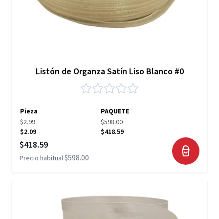
Listón de Organza Satín Liso Blanco #0
Pieza
PAQUETE
$2.99
$598.00
$2.09
$418.59
Precio especial
$418.59
$598.00
Precio habitual