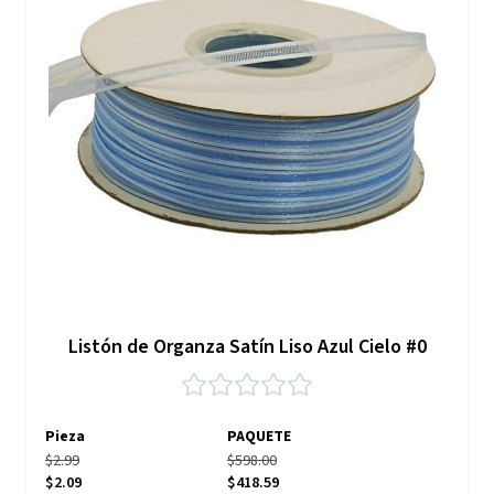
Listón de Organza Satín Liso Azul Cielo #0
Pieza
PAQUETE
$2.99
$598.00
$2.09
$418.59