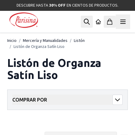
Ir al contenido
DESCUBRE HASTA
30% OFF
EN CIENTOS DE PRODUCTOS.
Inicio
/
Mercería y Manualidades
/
Listón
/
Listón de Organza Satín Liso
Listón de Organza
Satín Liso
COMPRAR POR