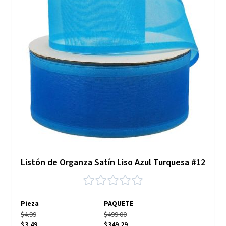
Listón de Organza Satín Liso Azul Turquesa #12
Pieza
PAQUETE
$4.99
$499.00
$3.49
$349.29