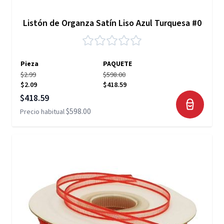
Listón de Organza Satín Liso Azul Turquesa #0
Pieza
PAQUETE
$2.99
$598.00
$2.09
$418.59
Precio especial
$418.59
$598.00
Precio habitual