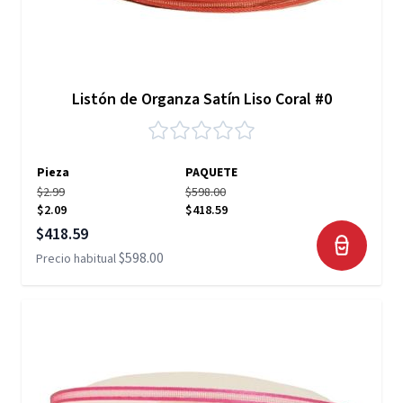
Listón de Organza Satín Liso Coral #0
Pieza
PAQUETE
$2.99
$598.00
$2.09
$418.59
Precio especial
$418.59
$598.00
Precio habitual