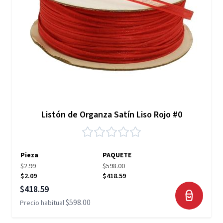
Listón de Organza Satín Liso Rojo #0
Pieza
PAQUETE
$2.99
$598.00
$2.09
$418.59
Precio especial
$418.59
$598.00
Precio habitual