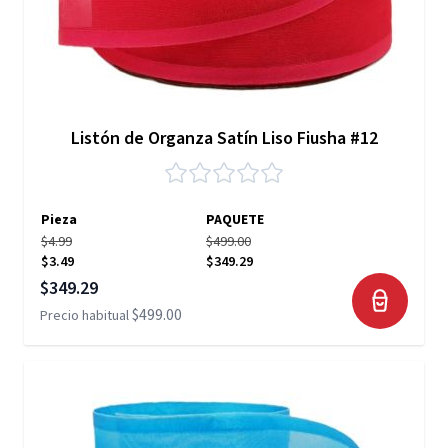
Listón de Organza Satín Liso Fiusha #12
Pieza
PAQUETE
$4.99
$499.00
$3.49
$349.29
Precio especial
$349.29
$499.00
Precio habitual