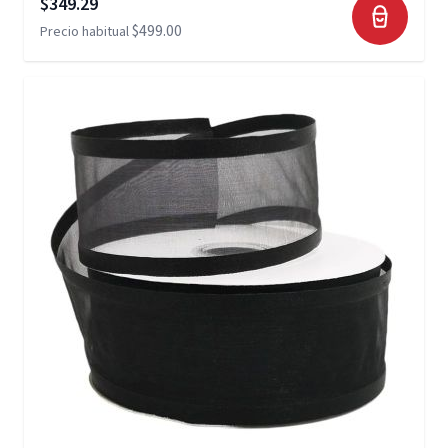
Precio especial
$349.29
$499.00
Precio habitual