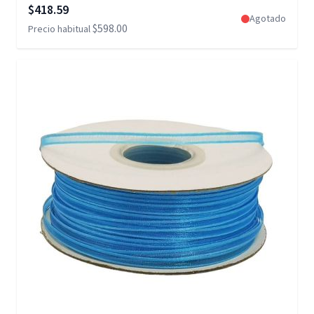
Precio especial
$418.59
Agotado
$598.00
Precio habitual