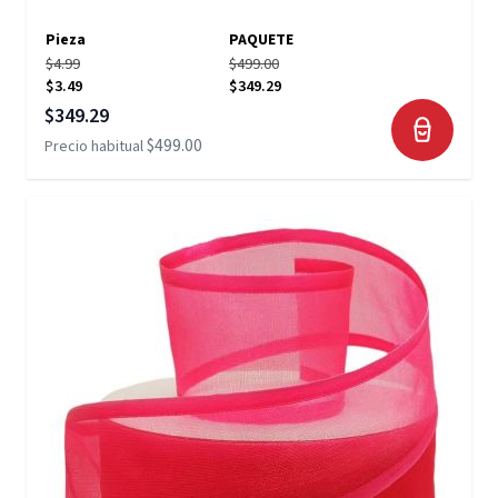
Pieza
PAQUETE
$4.99
$499.00
$3.49
$349.29
Precio especial
$349.29
$499.00
Precio habitual