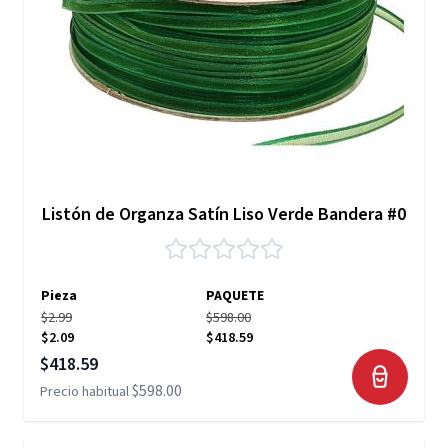
Listón de Organza Satín Liso Verde Bandera #0
Pieza
PAQUETE
$2.99
$598.00
$2.09
$418.59
Precio especial
$418.59
$598.00
Precio habitual