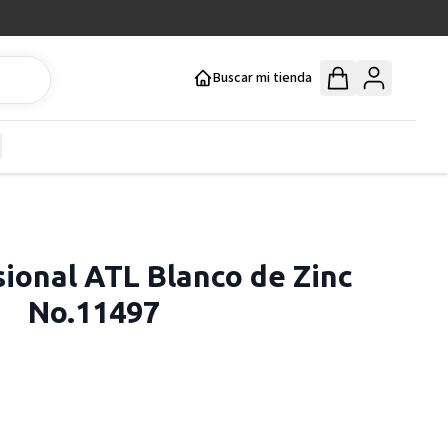
Buscar mi tienda
y
how submenu for Mercería y Manualidades category
ional ATL Blanco de Zinc
No.11497