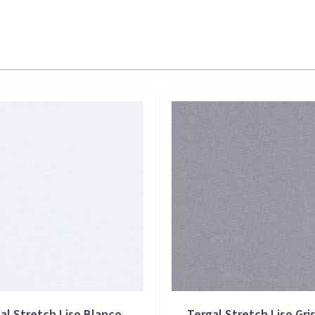
al Stretch Liso Blanco
Tergal Stretch Liso Gris