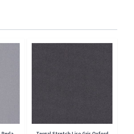
 Perla
Tergal Stretch Liso Gris Oxford