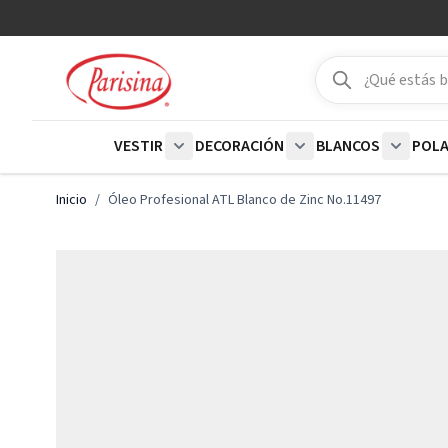
Ir al contenido
Buscar
Buscar
VESTIR
DECORACIÓN
BLANCOS
POL
Show submenu for Vestir category
Show submenu for De
Show su
Inicio
/
Óleo Profesional ATL Blanco de Zinc No.11497