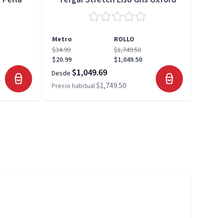
Metro
ROLLO
Met
$34.99
$1,749.50
$34.
$20.99
$1,049.50
$20.
$1,049.69
Desde
Desd
$1,749.50
Precio habitual
Preci