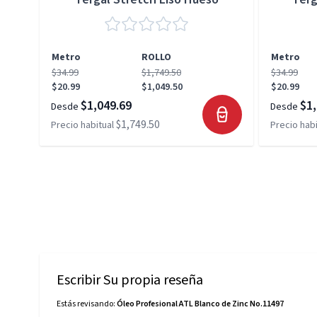
Metro
ROLLO
Metro
$34.99
$1,749.50
$34.99
$20.99
$1,049.50
$20.99
$1,049.69
$1,
Desde
Desde
$1,749.50
Precio habitual
Precio habi
Escribir Su propia reseña
Estás revisando:
Óleo Profesional ATL Blanco de Zinc No.11497