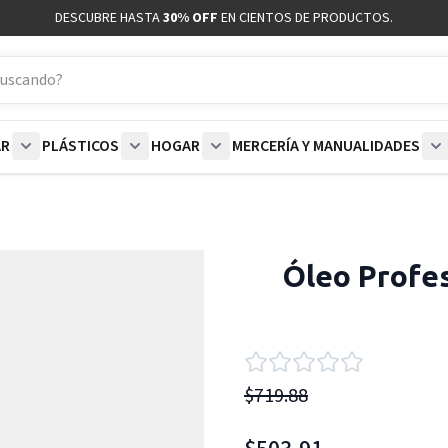
DESCUBRE HASTA
30% OFF
EN CIENTOS DE PRODUCTOS.
AR
PLÁSTICOS
HOGAR
MERCERÍA Y MANUALIDADES
coración category
bmenu for Blancos category
Show submenu for Polar category
Show submenu for Plásticos category
Show submenu for Hogar categor
S
Óleo Profes
$719.88