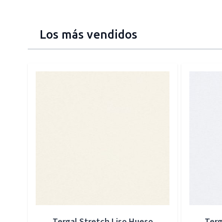
Los más vendidos
Press to skip carousel
Tergal Stretch Liso Hueso
Terg