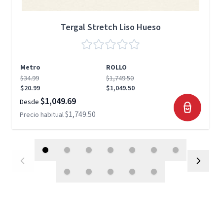
Tergal Stretch Liso Hueso
Metro
ROLLO
$34.99
$1,749.50
$20.99
$1,049.50
$1,049.69
Desde
$1,749.50
Precio habitual