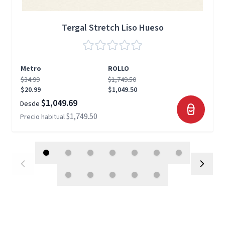
Tergal Stretch Liso Hueso
Metro
ROLLO
$34.99
$1,749.50
$20.99
$1,049.50
$1,049.69
Desde
$1,749.50
Precio habitual