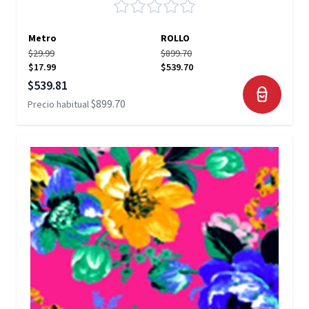
Metro
ROLLO
$29.99
$899.70
$17.99
$539.70
Precio especial
$539.81
$899.70
Precio habitual