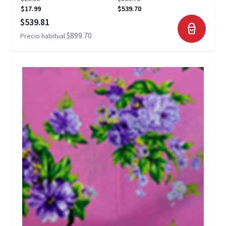
$17.99
$539.70
Precio especial
$539.81
$899.70
Precio habitual