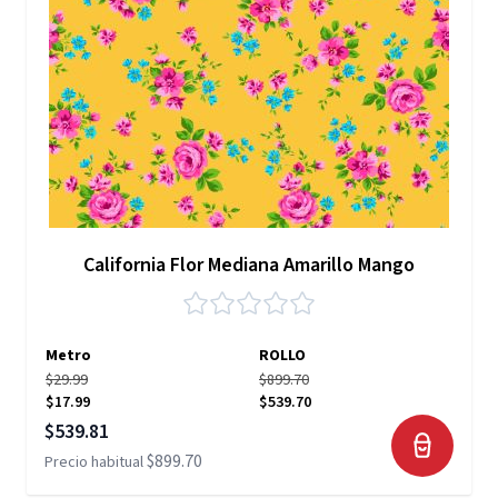
California Flor Mediana Amarillo Mango
Metro
ROLLO
$29.99
$899.70
$17.99
$539.70
Precio especial
$539.81
$899.70
Precio habitual