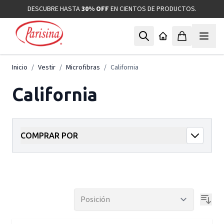
Ir al contenido
DESCUBRE HASTA
30% OFF
EN CIENTOS DE PRODUCTOS.
Inicio
/
Vestir
/
Microfibras
/
California
California
COMPRAR POR