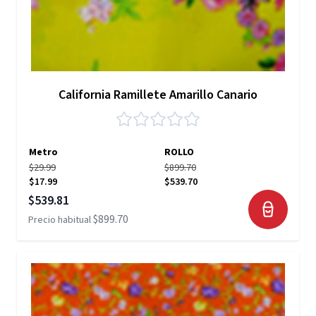
California Ramillete Amarillo Canario
Metro
ROLLO
$29.99
$899.70
$17.99
$539.70
Precio especial
$539.81
$899.70
Precio habitual