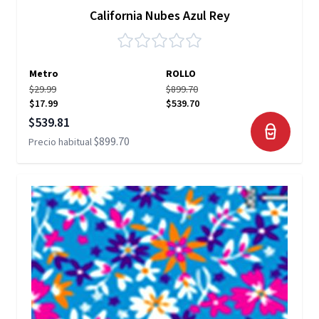
California Nubes Azul Rey
Metro
ROLLO
$29.99
$899.70
$17.99
$539.70
Precio especial
$539.81
$899.70
Precio habitual