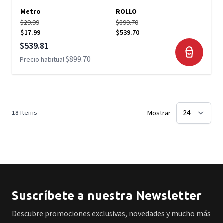
Metro
ROLLO
$29.99
$899.70
$17.99
$539.70
Precio especial
$539.81
$899.70
Precio habitual
18
Items
Mostrar
Suscríbete a nuestra Newsletter
Descubre promociones exclusivas, novedades y mucho más