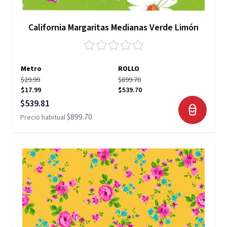
California Margaritas Medianas Verde Limón
Metro
ROLLO
$29.99
$899.70
$17.99
$539.70
Precio especial
$539.81
$899.70
Precio habitual