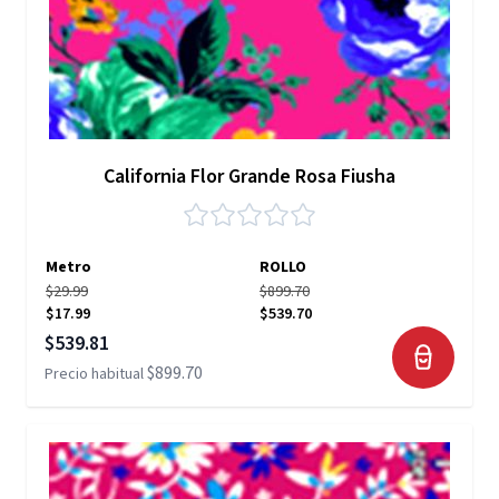
California Flor Grande Rosa Fiusha
Metro
ROLLO
$29.99
$899.70
$17.99
$539.70
Precio especial
$539.81
$899.70
Precio habitual