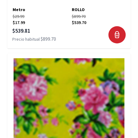
Metro
ROLLO
$29.99
$899.70
$17.99
$539.70
Precio especial
$539.81
$899.70
Precio habitual