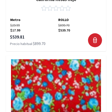
Metro
ROLLO
$29.99
$899.70
$17.99
$539.70
Precio especial
$539.81
$899.70
Precio habitual