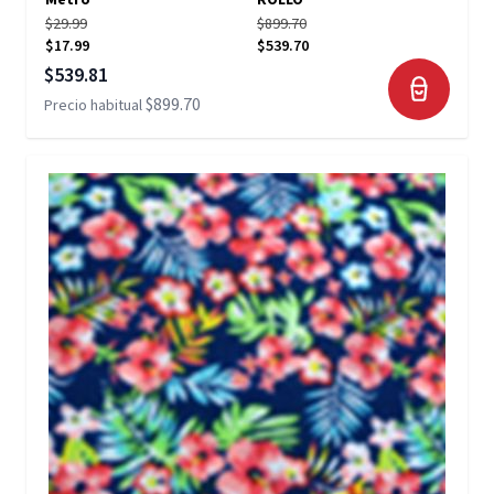
Metro
ROLLO
$29.99
$899.70
$17.99
$539.70
Precio especial
$539.81
$899.70
Precio habitual