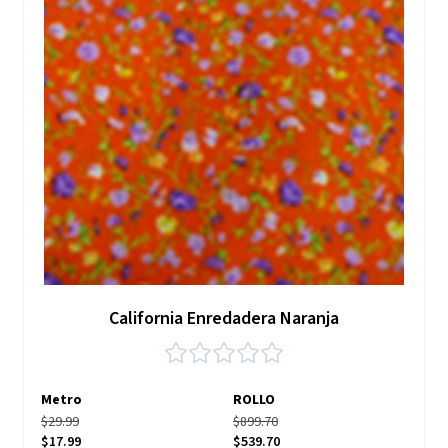
California Enredadera Naranja
Metro
ROLLO
$29.99
$899.70
$17.99
$539.70