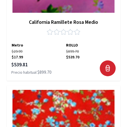
California Ramillete Rosa Medio
Metro
ROLLO
$29.99
$899.70
$17.99
$539.70
Precio especial
$539.81
$899.70
Precio habitual