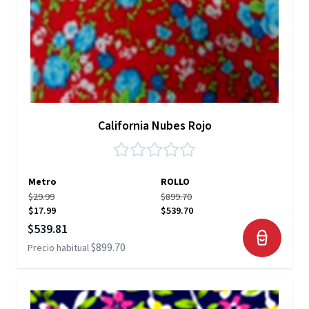
California Nubes Rojo
Metro
ROLLO
$29.99
$899.70
$17.99
$539.70
Precio especial
$539.81
$899.70
Precio habitual