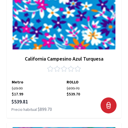
California Campesino Azul Turquesa
Metro
ROLLO
$29.99
$899.70
$17.99
$539.70
Precio especial
$539.81
$899.70
Precio habitual