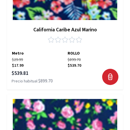
California Caribe Azul Marino
Metro
ROLLO
$29.99
$899.70
$17.99
$539.70
Precio especial
$539.81
$899.70
Precio habitual