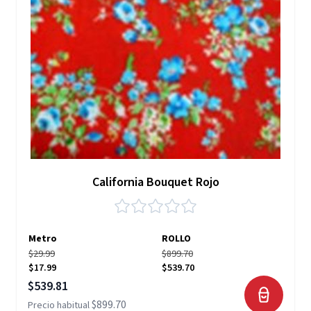
California Bouquet Rojo
Metro
ROLLO
$29.99
$899.70
$17.99
$539.70
Precio especial
$539.81
$899.70
Precio habitual